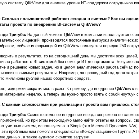
зую систему QlikView для анализа уровня ИТ-поддержки сотрудников ко
 Сколько пользователей работает сегодня в системе? Как вы оцен
таты проекта по внедрению BI-системы QlikView?
ндр Тригуба:
На данный момент QlikView в компании используется очен
вательских лицензий, производятся постоянные выгрузки аналитических
образом, сейчас информацией из QlikView пользуется порядка 250 сотру
оворить о результатах, то на сегодняшний день мы достигли всех целей
ивно работают с BI-системой без помощи ИТ-департамента. Безусловно,
тке и решению новых задач, но в целом аналитическая работа сейчас п
приносит значимые результаты. Например, за прошедший год доля затрат
это миллионы рублей наших оборотных средств.
 же, издержки сократились в разы. К примеру, до внедрения QlikView к в
ли материалы неделю, а теперь им нужно просто взять с собой ноутбук 
 С какими сложностями при реализации проекта вам пришлось сто
ндр Тригуба:
Самостоятельное внедрение всегда сопряжено со сложно
-приложений, но при этом необходимо было найти ответы на вопросы, св
ых учетных систем, используемых в Simple(это Microsoft Dynamics NAV, 
 эти проблемы нам помогли специалисты «Консультационной Группы АТК
тке данных, а также аудитом скриптов загрузки.