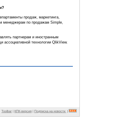
и?
епартаменты продаж, маркетинга,
ем менеджерам по продажам Simple,
авлять партнерам и иностранным
 ассоциативной технологии QlikView.
Toolbar
|
КПК-версия
|
Подписка на новости
|