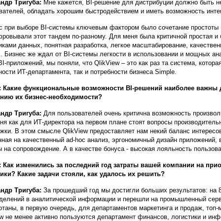
ндр Тригуба:
Мне кажется, BI-решение для дистрибуции должно быть н
вателей, обладать хорошим быстродействием и иметь возможность инте
с при выборе BI-системы ключевым фактором было сочетание простоты 
ровывали этот тандем по-разному. Для меня была критичной простая и 
иками данных, понятная разработка, легкое масштабирование, качестве
. Бизнес же ждал от BI-системы легкости в использовании и мощных ан
BI-приложений, мы поняли, что QlikView – это как раз та система, котор
ности ИТ-департамента, так и потребности бизнеса Simple.
: Какие функциональные возможности BI-решений наиболее важны 
анию их бизнес-необходимости?
ндр Тригуба:
Для пользователей очень критична возможность произволь
ня как для ИТ-директора на первом плане стоят вопросы производитель
жки. В этом смысле QlikView предоставляет нам некий баланс интересо
нная на качественный ad-hoc анализ, эргономичный дизайн приложений,
ы на сопровождение. А в качестве бонуса - высокая лояльность пользова
 Как изменились за последний год затраты вашей компании на прио
ики? Какие задачи стояли, как удалось их решить?
ндр Тригуба:
За прошедший год мы достигли больших результатов: на 
делений в аналитической информации и перешли на промышленный серв
отаны, в первую очередь, для департаментов маркетинга и продаж, топ
ew не менее активно пользуются департамент финансов, логистики и ин