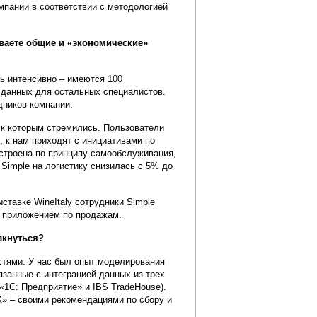
мпании в соответствии с методологией
иваете общие и «экономические»
ь интенсивно – имеются 100
 данных для остальных специалистов.
дников компании.
, к которым стремились. Пользователи
 к нам приходят с инициативами по
остроена по принципу самообслуживания,
 Simple на логистику снизилась с 5% до
ыставке WineItaly сотрудники Simple
с приложением по продажам.
лкнуться?
стями. У нас был опыт моделирования
язанные с интеграцией данных из трех
«1С: Предприятие» и IBS TradeHouse).
» – своими рекомендациями по сбору и