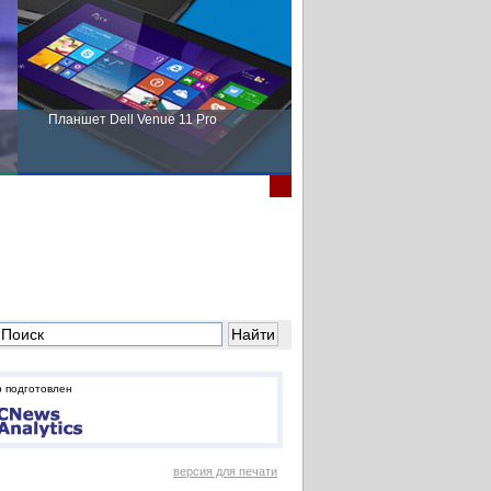
Планшет Dell Venue 11 Pro
Пора выбирать Fujitsu!
 подготовлен
версия для печати