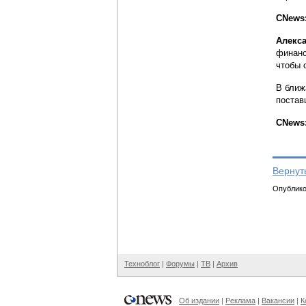
CNews:
Алекса
финанс
чтобы 
В ближ
постав
CNews:
Вернут
Опубликов
Техноблог
|
Форумы
|
ТВ
|
Архив
Об издании
|
Реклама
|
Вакансии
|
К