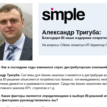
Александр Тригуба:
Благодаря BI наши издержки сократи
На вопросы CNews ответил ИТ-директор ГК
:
Как в последние годы изменился спрос дистрибуторских компаний 
ндр Тригуба:
Системы для бизнес-анализа становятся в дистрибуции в
на BI-решения объясняется потребностью бизнеса: топ-менеджменту необ
лении движется и развивается компания. Средства бизнес-аналитики я
тивного анализа KPI, стратегии и т.д.
 Какие факторы являются определяющими в выборе BI-решений игр
и факторами руководствовались вы?