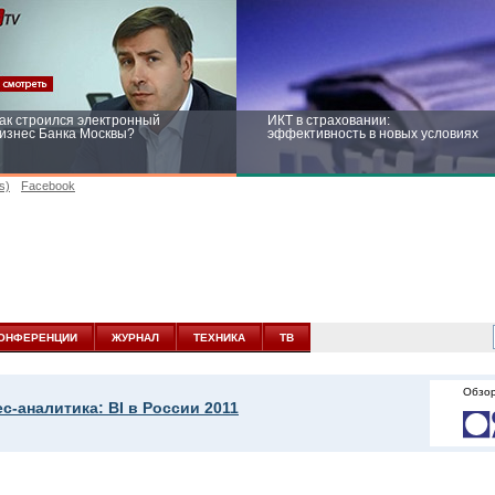
ак строился электронный
ИКТ в страховании:
изнес Банка Москвы?
эффективность в новых условиях
s)
Facebook
ейтинг CNewsInfrastructure 2015:
Информационная безопасность
риглашаем участвовать
бизнеса и госструктур: развитие в
новых условиях
ОНФЕРЕНЦИИ
ЖУРНАЛ
ТЕХНИКА
ТВ
Обзор
с-аналитика: BI в России 2011