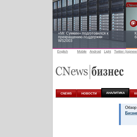
«Mr. Сумкин» подготовился к
К
прекращению поддержки
б
WS2003
English
Mobile
Android
Light
Twitter (topnew
Заоблачная оптимизация: как
Р
Faberlic изменил подход к
п
аналитике
АНАЛИТИКА
CNEWS
НОВОСТИ
К
Обзор
Бизне