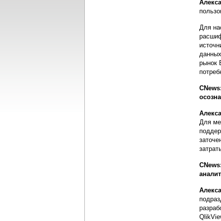
Алекса
пользо
Для на
расшиф
источн
данных
рынок 
потреб
CNews
осозн
Алекса
Для ме
поддер
заточе
затрат
CNews:
аналит
Алекса
подраз
разраб
QlikVi