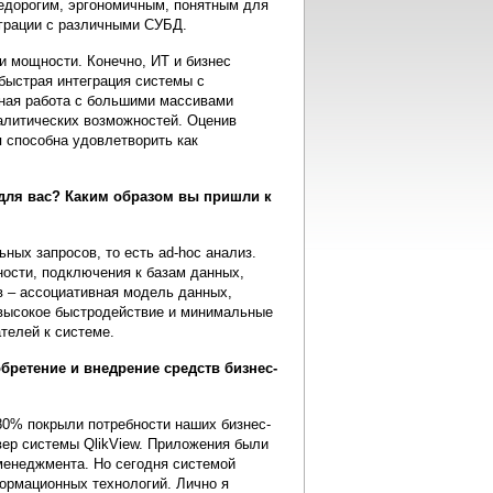
едорогим, эргономичным, понятным для
грации с различными СУБД.
и мощности. Конечно, ИТ и бизнес
быстрая интеграция системы с
нная работа с большими массивами
алитических возможностей. Оценив
ая способна удовлетворить как
для вас? Каким образом вы пришли к
ных запросов, то есть ad-hoc анализ.
ности, подключения к базам данных,
в – ассоциативная модель данных,
 высокое быстродействие и минимальные
телей к системе.
бретение и внедрение средств бизнес-
80% покрыли потребности наших бизнес-
ер системы QlikView. Приложения были
-менеджмента. Но сегодня системой
формационных технологий. Лично я