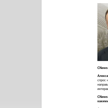
CNews
Алекса
спрос 
направ
интерак
CNews:
каким