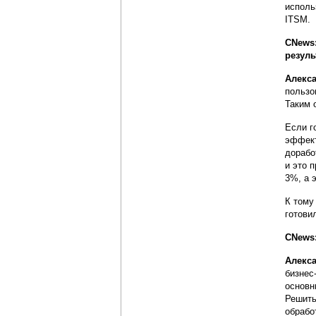
исполь
ITSM.
CNews:
резуль
Алекса
пользо
Таким 
Если г
эффект
дорабо
и это 
3%, а 
К тому
готови
CNews:
Алекса
бизнес
основн
Решить
обрабо