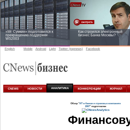
«Mr. Сумкин» подготовился к
Как строился электронный
прекращению поддержки
бизнес Банка Москвы?
WS2003
English
Mobile
Android
Light
Twitter (topnews)
Facebook
Заоблачная оптимизация: как
Рейтинг CNewsInfrastructure 20
Faberlic изменил подход к
приглашаем участвовать
аналитике
АНАЛИТИКА
CNEWS
НОВОСТИ
КОНФЕРЕНЦИИ
ЖУРНАЛ
Обзор "
ИТ в банках и страховых компаниях
2007
" подготовлен
Финансову