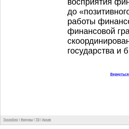
восприятия фин
до «позитивног
работы финанс
финансовой гра
скоординирован
государства и б
Вернуться
Техноблог
|
Форумы
|
ТВ
|
Архив