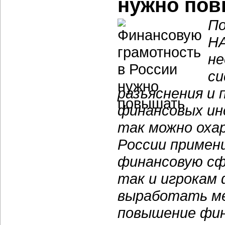
нужно по
По
НА
не
си
разъяснения и 
финансовых ин
так можно оха
России примен
финансовую сфе
так и игрокам
выработать ме
повышение фин