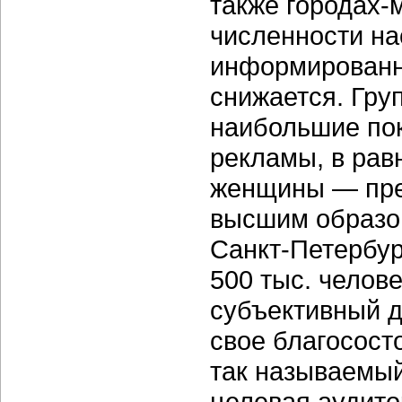
также городах-
численности на
информированно
снижается. Гру
наибольшие пок
рекламы, в рав
женщины — преи
высшим образо
Санкт-Петербур
500 тыс. челов
субъективный 
свое благосост
так называемый
целевая аудито