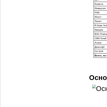
Комита
Инверсия
РФК
Инист
Ланит
R-Style Sof
Кворум
BSC Praha
CMA Small
Avaya
Диасофт
On-Soft
Всего, по
Осно