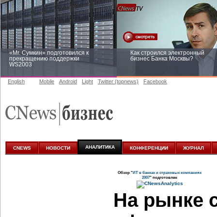
«Mr. Сумкин» подготовился к
Как строился электронный
прекращению поддержки
бизнес Банка Москвы?
WS2003
English
Mobile
Android
Light
Twitter (topnews)
Facebook
Заоблачная оптимизация: как
Рейтинг CNewsInfrastructure 20
Faberlic изменил подход к
приглашаем участвовать
аналитике
АНАЛИТИКА
CNEWS
НОВОСТИ
КОНФЕРЕНЦИИ
ЖУРНАЛ
Обзор "
ИТ в банках и страховых компаниях
2007
" подготовлен
На рынке 