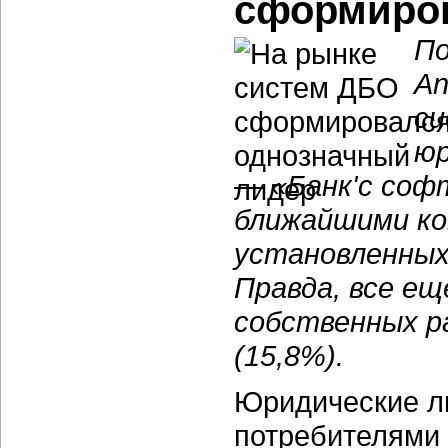
сформиров
По
An
си
юр
— «Банк'с софт
ближайшими ко
установленных
Правда, все е
собственных р
(15,8%).
Юридические л
потребителями 