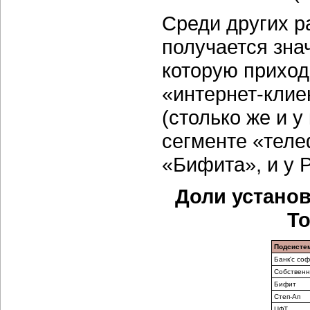
Среди других р
получается зна
которую приход
«интернет-клие
(столько же и у
сегменте «теле
«Бифита», и у Р
Доли устано
То
Подсистем
Банк'с соф
Собственн
Бифит
Степ-Ап
ЦФТ