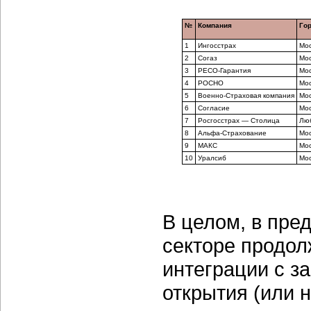
№
Компания
Го
1
Ингосстрах
Мос
2
Согаз
Мос
3
РЕСО-Гарантия
Мос
4
РОСНО
Мос
5
Военно-Страховая компания
Мос
6
Согласие
Мос
7
Росгосстрах — Столица
Лю
8
Альфа-Страхование
Мос
9
МАКС
Мос
10
Уралсиб
Мос
В целом, в пре
секторе продол
интеграции с 
открытия (или 