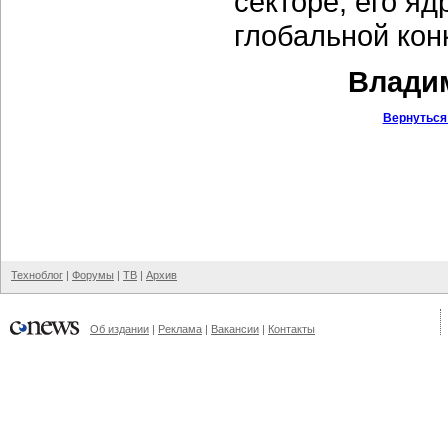
секторе, его яд
глобальной кон
Владим
Вернуться
Техноблог
|
Форумы
|
ТВ
|
Архив
Об издании
|
Реклама
|
Вакансии
|
Контакты