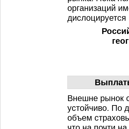
организаций и
дислоцируется 
Росси
гео
Выплаты
Внешне рынок с
устойчиво. По 
объем страховы
что на почти н