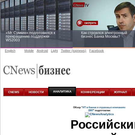
«Mr. Сумкин» подготовился к
Как строился электронный
прекращению поддержки
бизнес Банка Москвы?
WS2003
English
Mobile
Android
Light
Twitter (topnews)
Facebook
Заоблачная оптимизация: как
Рейтинг CNewsInfrastructure 20
Faberlic изменил подход к
приглашаем участвовать
аналитике
АНАЛИТИКА
CNEWS
НОВОСТИ
КОНФЕРЕНЦИИ
ЖУРНАЛ
Обзор "
ИТ в банках и страховых компаниях
2007
" подготовлен
Российский