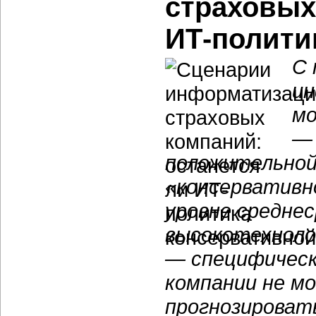
страховых
ИТ-полити
С 
ин
мо
— 
положительной 
«консервативн
уровне средне
высокотехноло
— специфическ
компании не м
прогнозироват