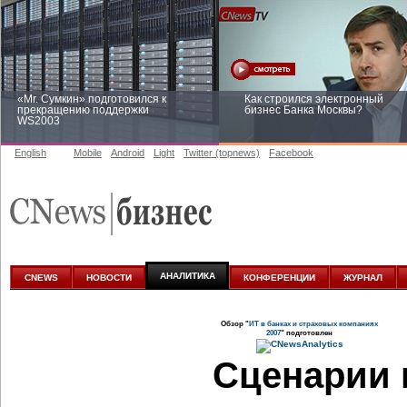
«Mr. Сумкин» подготовился к
Как строился электронный
прекращению поддержки
бизнес Банка Москвы?
WS2003
English
Mobile
Android
Light
Twitter (topnews)
Facebook
Заоблачная оптимизация: как
Рейтинг CNewsInfrastructure 20
Faberlic изменил подход к
приглашаем участвовать
аналитике
АНАЛИТИКА
CNEWS
НОВОСТИ
КОНФЕРЕНЦИИ
ЖУРНАЛ
Обзор "
ИТ в банках и страховых компаниях
2007
" подготовлен
Сценарии