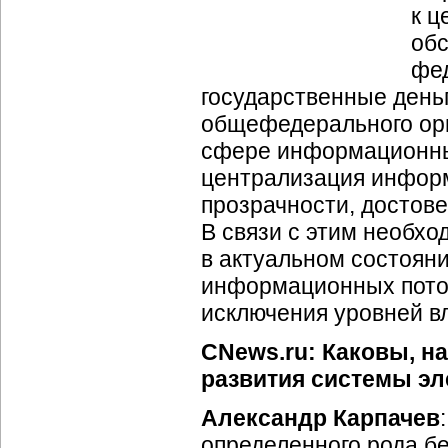
к ц
обс
фед
государственные деньг
общефедерального орг
сфере информационны
централизация инфор
прозрачности, достов
В связи с этим необх
в актуальном состоян
информационных потоко
исключения уровней в
CNews.ru: Каковы, н
развития системы эл
Александр Карпачев
определенного рода бе