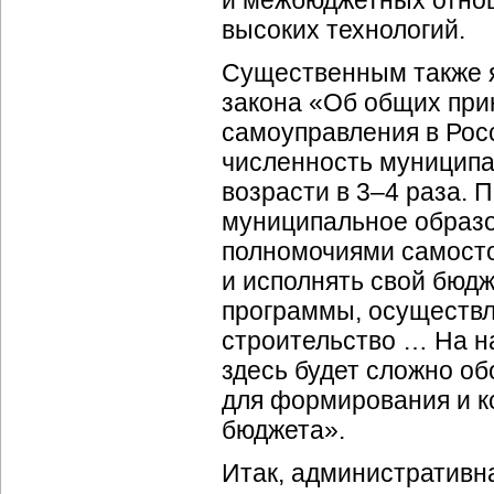
и межбюджетных отнош
высоких технологий.
Существенным также я
закона «Об общих при
самоуправления в Росс
численность муницип
возрасти в 3–4 раза. 
муниципальное образо
полномочиями самост
и исполнять свой бюдж
программы, осуществл
строительство … На н
здесь будет сложно о
для формирования и к
бюджета».
Итак, административн