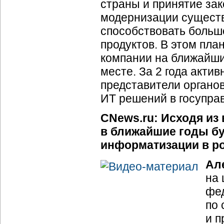
страны и принятие за
модернизации сущест
способствовать больш
продуктов. В этом пл
компании на ближайшие
месте. За 2 года акт
представители органо
ИТ решений в госупра
CNews.ru: Исходя из
в ближайшие годы б
информатизации в ро
Ал
на 
фед
по 
и п