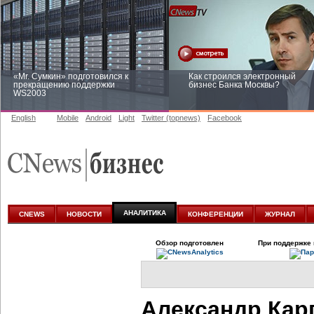
«Mr. Сумкин» подготовился к
Как строился электронный
прекращению поддержки
бизнес Банка Москвы?
WS2003
English
Mobile
Android
Light
Twitter (topnews)
Facebook
Заоблачная оптимизация: как
Рейтинг CNewsInfrastructure 20
Faberlic изменил подход к
приглашаем участвовать
аналитике
АНАЛИТИКА
CNEWS
НОВОСТИ
КОНФЕРЕНЦИИ
ЖУРНАЛ
Обзор подготовлен
При поддержке 
Александр Кар