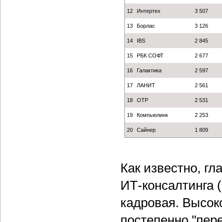
12
Интертех
3 507
13
Борлас
3 126
14
IBS
2 845
15
РБК СОФТ
2 677
16
Галактика
2 597
17
ЛАНИТ
2 561
18
ОТР
2 531
19
Компьюлинк
2 253
20
Сайнер
1 809
Как известно, гл
ИТ-консалтинга (
кадровая. Высо
постепенно "пер