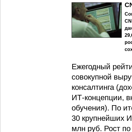
CN
Со
CN
да
29
ро
со
Ежегодный рейти
совокупной выру
консалтинга (дох
ИТ-концепции, 
обучения). По ит
30 крупнейших И
млн руб. Рост п