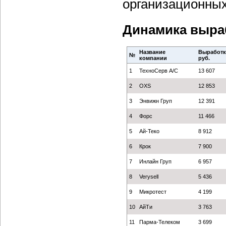
организационных
Динамика выраб
Название
Выработка
№
компании
руб.
1
ТехноСерв А/С
13 607
2
OXS
12 853
3
Энвижн Груп
12 391
4
Форс
11 466
5
Ай-Теко
8 912
6
Крок
7 900
7
Инлайн Груп
6 957
8
Verysell
5 436
9
Микротест
4 199
10
АйТи
3 763
11
Парма-Телеком
3 699