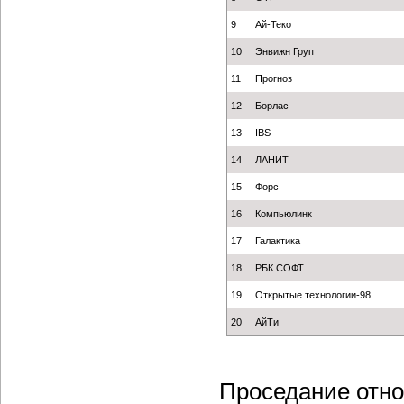
9
Ай-Теко
10
Энвижн Груп
11
Прогноз
12
Борлас
13
IBS
14
ЛАНИТ
15
Форс
16
Компьюлинк
17
Галактика
18
РБК СОФТ
19
Открытые технологии-98
20
АйТи
Проседание отно