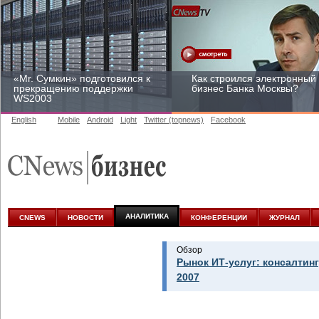
«Mr. Сумкин» подготовился к
Как строился электронный
прекращению поддержки
бизнес Банка Москвы?
WS2003
English
Mobile
Android
Light
Twitter (topnews)
Facebook
Заоблачная оптимизация:
Рейтинг CNewsInfrastructur
как Faberlic изменил подход
2015: приглашаем
к аналитике
участвовать
АНАЛИТИКА
CNEWS
НОВОСТИ
КОНФЕРЕНЦИИ
ЖУРНАЛ
Обзор
Рынок ИТ-услуг: консалтинг
2007