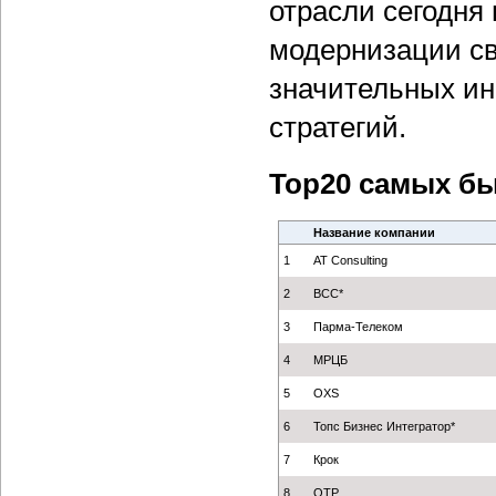
отрасли сегодня
модернизации св
значительных ин
стратегий.
Top20 самых бы
Название компании
1
AT Consulting
2
ВСС*
3
Парма-Телеком
4
МРЦБ
5
OXS
6
Топс Бизнес Интегратор*
7
Крок
8
ОТР