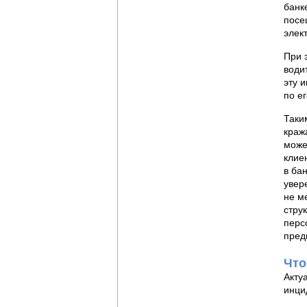
банк
посе
элек
При 
води
эту 
по ег
Таки
краж
може
клие
в ба
увер
не м
стру
перс
пред
Что
Акту
инци