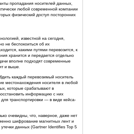
ианты пропадания носителей данных,
рактически любой современной компании
оторых физический доступ посторонних
ологией, известной на сегодня,
о не беспокоиться об их
аходится, какими путями перевозится, к
вания хранится и передается отдельно
адачи вполне подходят современные
ит и выше.
абдить каждый перевозимый носитель
ние местонахождения носителя в любой
ых, которые срабатывают в
восстановить информацию с них
 для транспортировки — в виде кейса-
ко очевидны, что, наверное, даже нет
именно шифрование магнитных лент и
течки данных (Gartner Identifies Top 5