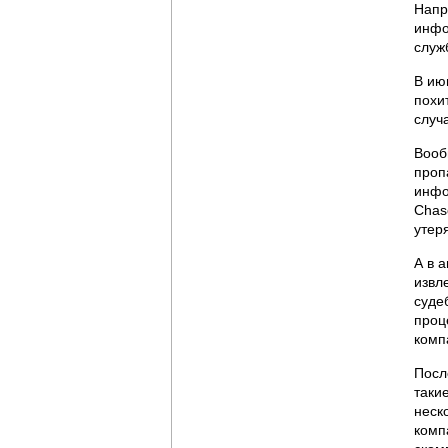
Напр
инфо
служ
В ию
похи
случ
Вооб
проп
инфо
Chase
утер
А в 
извл
суде
проц
комп
Посл
таки
неск
комп