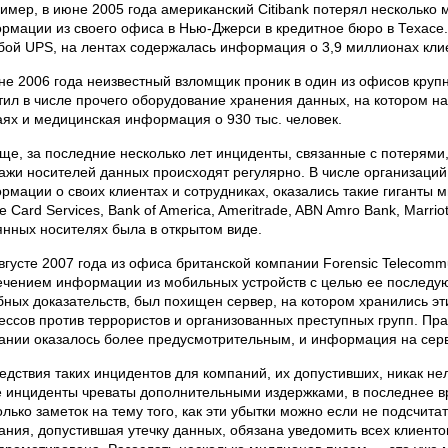
имер, в июне 2005 года американский Citibank потерял несколько 
рмации из своего офиса в Нью-Джерси в кредитное бюро в Техасе
бой UPS, на лентах содержалась информация о 3,9 миллионах кли
не 2006 года неизвестный взломщик проник в один из офисов круп
тил в числе прочего оборудование хранения данных, на котором н
аях и медицинская информация о 930 тыс. человек.
ще, за последние несколько лет инциденты, связанные с потерям
ажи носителей данных происходят регулярно. В числе организаций
рмации о своих клиентах и сотрудниках, оказались такие гиганты м
 Card Services, Bank of America, Ameritrade, ABN Amro Bank, Marrio
янных носителях была в открытом виде.
августе 2007 года из офиса британской компании Forensic Telecommu
ечением информации из мобильных устройств с целью ее последую
бных доказательств, был похищен сервер, на котором хранились эт
ессов против террористов и организованных преступных групп. Пра
ании оказалось более предусмотрительным, и информация на сер
едствия таких инцидентов для компаний, их допустивших, никак не
е инциденты чреваты дополнительными издержками, в последнее 
олько заметок на тему того, как эти убытки можно если не подсчитат
ания, допустившая утечку данных, обязана уведомить всех клиент