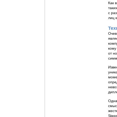
Как 
таки
с ра
лиц 
Тех
Очев
явля
комп
кому
от н
симм
Изве
уник
моме
опре
нево
дипл
Одна
смыс
жест
Steps