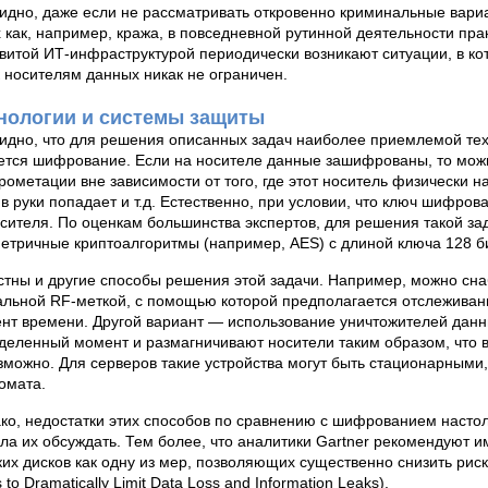
видно, даже если не рассматривать откровенно криминальные вар
х как, например, кража, в повседневной рутинной деятельности п
звитой ИТ-инфраструктурой периодически возникают ситуации, в к
к носителям данных никак не ограничен.
нологии и системы защиты
идно, что для решения описанных задач наиболее приемлемой техн
ется шифрование. Если на носителе данные зашифрованы, то можн
рометации вне зависимости от того, где этот носитель физически н
 в руки попадает и т.д. Естественно, при условии, что ключ шифро
осителя. По оценкам большинства экспертов, для решения такой з
етричные криптоалгоритмы (например, AES) с длиной ключа 128 б
стны и другие способы решения этой задачи. Например, можно сн
альной RF-меткой, с помощью которой предполагается отслежива
нт времени. Другой вариант — использование уничтожителей данн
деленный момент и размагничивают носители таким образом, что 
зможно. Для серверов такие устройства могут быть стационарными,
омата.
ко, недостатки этих способов по сравнению с шифрованием настоль
ла их обсуждать. Тем более, что аналитики Gartner рекомендуют 
ких дисков как одну из мер, позволяющих существенно снизить риск у
 to Dramatically Limit Data Loss and Information Leaks).