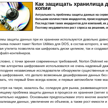
Как защищать хранилища 
копии
Актуальность проблемы защиты данных на серве
большим количеством инцидентов, происходящих 
Последствия таких инцидентов для компаний, их 
Поэтому неудивителен рост спроса на решения, 
емы защиты данных при их хранении используются довольно давно. 
няка помнят пакет Norton Utilities для DOS, в состав которого, в чи
ая утилита позволяла как шифровать диски целиком, так и создав
 файл-контейнеров.
словно, с точки зрения современных требований, Norton Diskreet н
стве алгоритма шифрования использовался не очень надежный даж
, позднее независимые исследователи обнаружили существенные н
а шифрования, что делало возможным дешифрование данных без к
вать, что первый блин всегда комом, и первые автомобили тоже м
отря на такую, казалось бы, солидную для рынка, развивающегося 
оящему проблема защиты данных в процессе их хранения (server sto
нительно недавно. Основными предпосылками этого многие анали
рализации данных, увеличение их объемов, а также рост емкости 