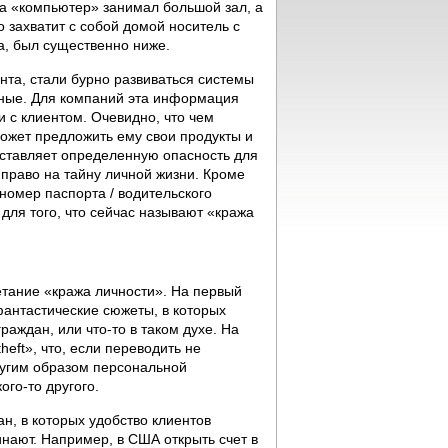
гда «компьютер» занимал большой зал, а
о захватит с собой домой носитель с
, был существенно ниже.
ента, стали бурно развиваться системы
нные. Для компаний эта информация
 с клиентом. Очевидно, что чем
ожет предложить ему свои продукты и
дставляет определенную опасность для
право на тайну личной жизни. Кроме
 номер паспорта / водительского
 для того, что сейчас называют «кража
етание «кража личности». На первый
 фантастические сюжеты, в которых
аждан, или что-то в таком духе. На
heft», что, если переводить не
ругим образом персональной
го-то другого.
н, в которых удобство клиентов
инают. Например, в США открыть счет в