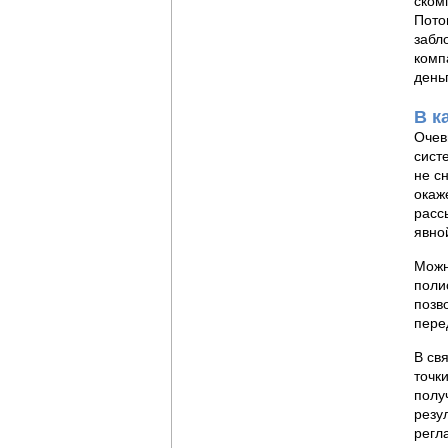
ском
Пото
забл
комп
день
В к
Очев
сист
не с
окаж
расс
явно
Можн
поли
позв
пере
В св
точк
полу
резу
регл