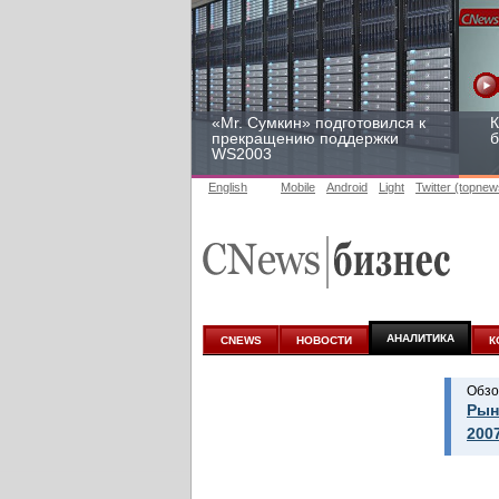
«Mr. Сумкин» подготовился к
К
прекращению поддержки
б
WS2003
English
Mobile
Android
Light
Twitter (topnew
Заоблачная оптимизация:
Р
как Faberlic изменил подход
2
к аналитике
у
АНАЛИТИКА
CNEWS
НОВОСТИ
К
Обзо
Рын
200