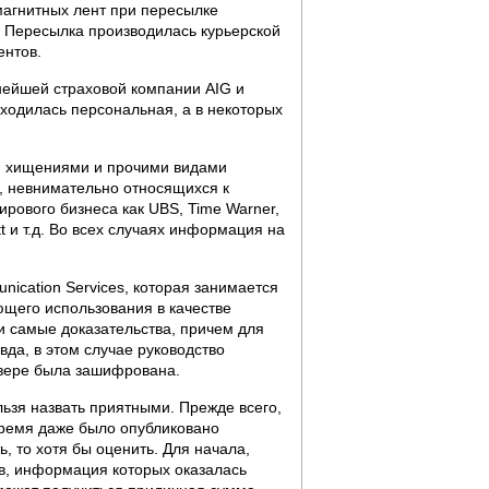
магнитных лент при пересылке
. Пересылка производилась курьерской
ентов.
нейшей страховой компании AIG и
аходилась персональная, а в некоторых
и, хищениями и прочими видами
, невнимательно относящихся к
ирового бизнеса как UBS, Time Warner,
tt и т.д. Во всех случаях информация на
nication Services, которая занимается
щего использования в качестве
и самые доказательства, причем для
вда, в этом случае руководство
вере была зашифрована.
льзя назвать приятными. Прежде всего,
время даже было опубликовано
ь, то хотя бы оценить. Для начала,
ов, информация которых оказалась