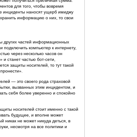
может получиться приличная сумма.
ентов для того, чтобы вовремя
ые инциденты наносят ущерб имиджу
охранить информацию о них, то свои
ты других частей информационных
ли подключить компьютер к интернету,
стью через несколько часов он
 и станет частью бот-сети,
ется защиты носителей, то тут такой
«пронести».
елей — это своего рода страховой
ытки, вызванных этим инцидентом, и
вать себя более уверенно и спокойно
защиты носителей стоит именно с такой
зывать будущее, и вполне может
й никак не может никуда деться, в
руки, несмотря на все политики и