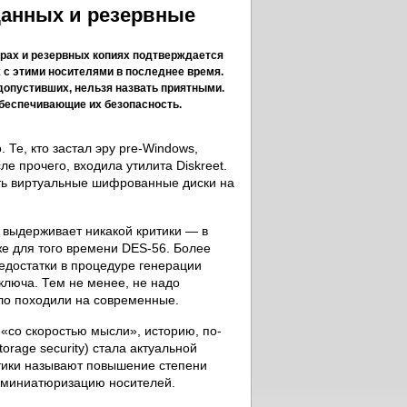
данных и резервные
рах и резервных копиях подтверждается
с этими носителями в последнее время.
допустивших, нельзя назвать приятными.
обеспечивающие их безопасность.
Те, кто застал эру pre-Windows,
сле прочего, входила утилита Diskreet.
ать виртуальные шифрованные диски на
е выдерживает никакой критики — в
е для того времени DES-56. Более
едостатки в процедуре генерации
люча. Тем не менее, не надо
ало походили на современные.
«со скоростью мысли», историю, по-
rage security) стала актуальной
тики называют повышение степени
и миниатюризацию носителей.