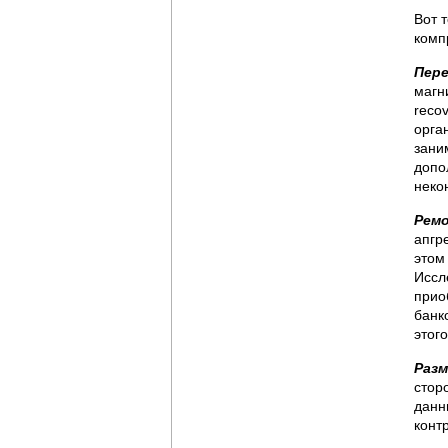
Вот 
комп
Пере
магн
reco
орга
зани
допо
неко
Ремо
апгр
этом
Иссл
прио
банк
этог
Разм
стор
данн
конт