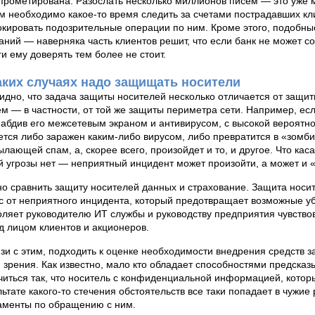
прометирована. Разослать несколько миллионов писем — это уже 
м необходимо какое-то время следить за счетами пострадавших кли
окировать подозрительные операции по ним. Кроме этого, подобн
аний — наверняка часть клиентов решит, что если банк не может с
ги ему доверять тем более не стоит.
аких случаях надо защищать носители
идно, что задача защиты носителей несколько отличается от защи
ем — в частности, от той же защиты периметра сети. Например, ес
набдив его межсетевым экраном и антивирусом, с высокой вероятно
ется либо заражен каким-либо вирусом, либо превратится в «зомби»
ылающей спам, а, скорее всего, произойдет и то, и другое. Что каса
й угрозы нет — неприятный инцидент может произойти, а может и 
о сравнить защиту носителей данных и страхование. Защита носит
с от неприятного инцидента, который предотвращает возможные уб
оляет руководителю ИТ службы и руководству предприятия чувство
д лицом клиентов и акционеров.
язи с этим, подходить к оценке необходимости внедрения средств 
и зрения. Как известно, мало кто обладает способностями предска
читься так, что носитель с конфиденциальной информацией, которы
льтате какого-то стечения обстоятельств все таки попадает в чужие 
аменты по обращению с ним.