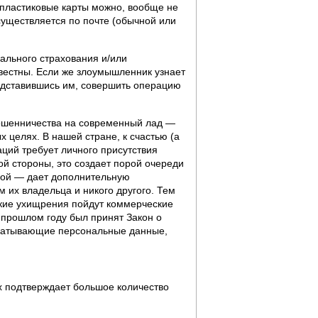
ь пластиковые карты можно, вообще не
уществляется по почте (обычной или
ального страхования и/или
звестны. Если же злоумышленник узнает
редставившись им, совершить операцию
мошенничества на современный лад —
 целях. В нашей стране, к счастью (а
аций требует личного присутствия
ной стороны, это создает порой очереди
угой — дает дополнительную
м их владельца и никого другого. Тем
акие ухищрения пойдут коммерческие
 прошлом году был принят Закон о
абатывающие персональные данные,
х подтверждает большое количество