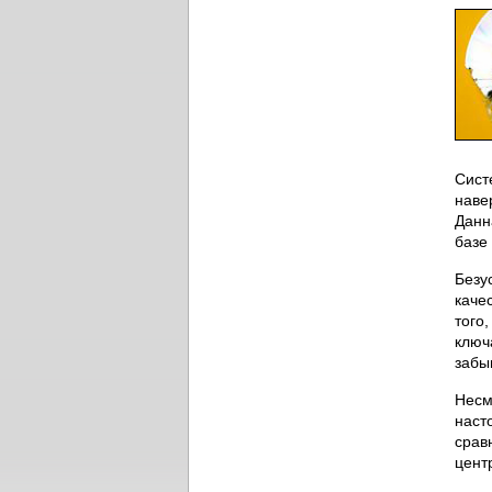
Сист
навер
Данн
базе
Безу
каче
того
ключ
забы
Несм
наст
срав
цент