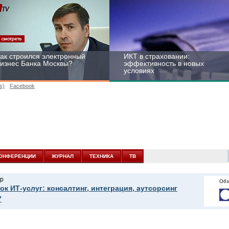
ак строился электронный
ИКТ в страховании:
изнес Банка Москвы?
эффективность в новых
условиях
s)
Facebook
ейтинг CNewsInfrastructure
Информационная
015: приглашаем
безопасность бизнеса и
частвовать
госструктур: развитие в
ОНФЕРЕНЦИИ
ЖУРНАЛ
ТЕХНИКА
ТВ
новых условиях
р
Обз
ок ИТ-услуг: консалтинг, интеграция, аутсорсинг
7