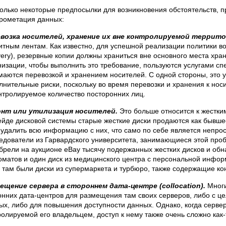
только некоторые предпосылки для возникновения обстоятельств, п
рометация данных:
возка носителей, хранение их вне контролируемой террито
итным лентам. Как известно, для успешной реализации политики во
very), резервные копии должны храниться вне основного места хра
низации, чтобы выполнить это требование, пользуются услугами с
маются перевозкой и хранением носителей. С одной стороны, это 
лнительные риски, поскольку во время перевозки и хранения к нос
нтролируемое количество посторонних лиц.
нт или утилизация носителей.
Это больше относится к жестким
ейде дисковой системы старые жесткие диски продаются как бывше
 удалить всю информацию с них, что само по себе является непрос
едователи из Гарвардского университета, занимающиеся этой проб
брели на аукционе eBay тысячу подержанных жестких дисков и обн
оматов и один диск из медицинского центра с персональной инфор
о там были диски из супермаркета и турбюро, также содержащие
ещение сервера в стороннем дата-центре (collocation).
Многи
онних дата-центров для размещения там своих серверов, либо с ц
ых, либо для повышения доступности данных. Однако, когда сервер
ролируемой его владельцем, доступ к нему также очень сложно как-