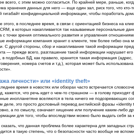
ее всего, с этим можно согласиться. По крайней мере, раньше, ко
ема хранения данных для него — еще один зал, риск того, что кто-т
й гигабайт конфиденциальной информации, чтобы поработать дома
е этого, в последнее время, в связи с ориентацией бизнеса на кли
 CRM, в которых накапливается так называемые персональные да
а с точки зрения оптимального развития и управления отношениями
ше информации компания хранит о клиенте, тем более гибко она м
ги. С другой стороны, сбор и накапливание такой информации пре
нта — прежде всего, разглашение такой информации нарушает его 
о, в подобных БД, как правило, хранится такая информация (адрес,
товерения, номера счетов и т.д.), которая может быть использована
ости».
ажа личности» или «identity theft»
следнее время в новостях или обзорах часто встречается словосоч
яд, кажется, что речь идет о чем-то страшном — в голову приходят
рные инопланетяне вселяются в тела ничего не подозревающих согр
м деле, это просто дословный перевод английской фразы «identity t
овно, а по смыслу, означает хищение или получение каким-либо д
рмации для того, чтобы впоследствии можно было выдать себя за ко
 сказать, что данная проблема более характерна для западных стра
одится в такую степень, что о безопасности часто вообще не вспом