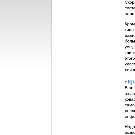
Скор
сист
паро
Кром
типа
важн
боль
услу
клие
этог
удос
личн
«Кр
В по
взгл
кова
само
досл
инфо
Надо
возв