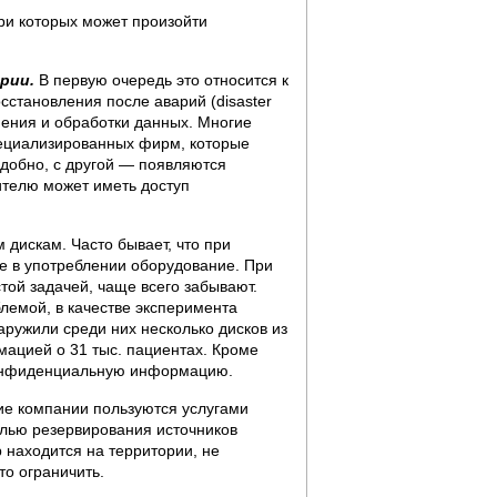
ри которых может произойти
рии.
В первую очередь это относится к
сстановления после аварий (disaster
нения и обработки данных. Многие
пециализированных фирм, которые
удобно, с другой — появляются
ителю может иметь доступ
 дискам. Часто бывает, что при
е в употреблении оборудование. При
той задачей, чаще всего забывают.
лемой, в качестве эксперимента
аружили среди них несколько дисков из
мацией о 31 тыс. пациентах. Кроме
 конфиденциальную информацию.
е компании пользуются услугами
елью резервирования источников
 находится на территории, не
то ограничить.