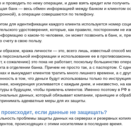
е и проводить по нему операции, и даже взять кредит или получит
щая банк — весь обмен информацией между банком и клиентом ос
тронной), а операции совершаются по телефону.
этом для идентификации каждого клиента используется номер соци
тельского удостоверения, которые, как правило, посторонним не и
информацию о каком-то человеке, он может позвонить в банк, и, п
о счету в свою пользу.
м образом, кража личности — это, всего лишь, известный способ 
а персональной информации и использование ее в противозаконных
т, к сожалению) это пока не работает, поскольку большинство опер
нта в отделении банка. Причем не просто так, а с паспортом. С од
нках и вынуждает клиентов тратить много лишнего времени, а с др
енность в том, что деньги будут использованы только по инструкция
енее, конкуренция усиливается с каждым днем, и неизвестно, на к
ктуры в будущем, чтобы привлечь клиентов. Именно поэтому в РФ в
ональных данных, который обязывает компании, хранящие и обр
принимать адекватные меры для их защиты.
 происходит, если данные не защищать?
альность проблемы защиты данных на серверах и резервных копия
дентов, происходящих с этими носителями в последнее время.