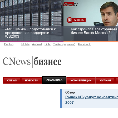
«Mr. Сумкин» подготовился к
Как строился электронный
прекращению поддержки
бизнес Банка Москвы?
WS2003
English
Mobile
Android
Light
Twitter (topnews)
Facebook
Заоблачная оптимизация:
Рейтинг CNewsInfrastructur
как Faberlic изменил подход
2015: приглашаем
к аналитике
участвовать
АНАЛИТИКА
CNEWS
НОВОСТИ
КОНФЕРЕНЦИИ
ЖУРНАЛ
Обзор
Рынок ИТ-услуг: консалтинг
2007