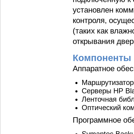
установлен ком
контроля, осуще
(таких как влажн
открывания двер
Компоненты
Аппаратное обес
Маршрутизатор 
Серверы HP Bla
Ленточная биб
Оптический ком
Программное об
Symantec Back