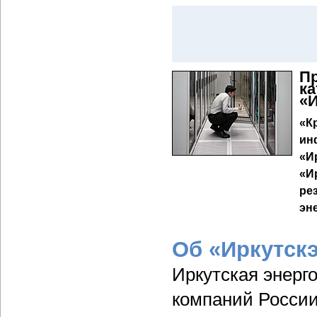
П
ка
«И
«К
ин
«И
«И
ре
эн
Об «Иркутск
Иркутская энерг
компаний России