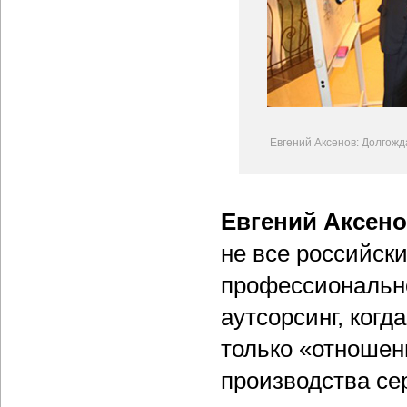
Евгений Аксенов: Долгож
Евгений Аксен
не все российск
профессионально
аутсорсинг, ког
только «отношен
производства сер