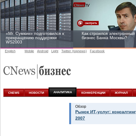
«Mr. Сумкин» подготовился к
Как строился электронный
прекращению поддержки
бизнес Банка Москвы?
WS2003
English
Mobile
Android
Light
Twitter (topnews)
Facebook
Заоблачная оптимизация:
Рейтинг CNewsInfrastructur
как Faberlic изменил подход
2015: приглашаем
к аналитике
участвовать
АНАЛИТИКА
CNEWS
НОВОСТИ
КОНФЕРЕНЦИИ
ЖУРНАЛ
Обзор
Рынок ИТ-услуг: консалтинг
2007