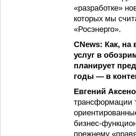
«разработке» но
которых мы счит
«Росэнерго».
CNews: Как, на 
услуг в обозри
планирует пре
годы — в конт
Евгений Аксен
трансформации т
ориентированные
бизнес-функциона
прежнему «правя