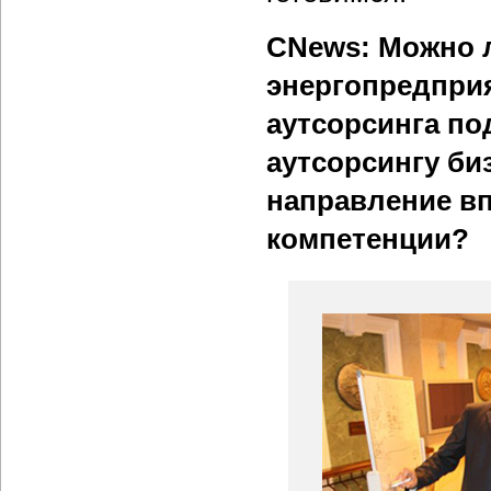
CNews: Можно л
энергопредприя
аутсорсинга по
аутсорсингу би
направление вп
компетенции?