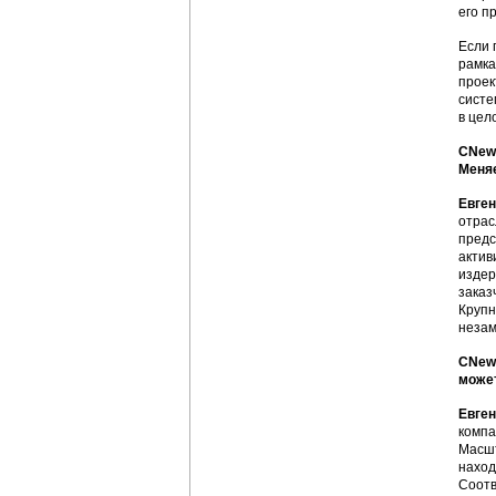
его п
Если 
рамка
проек
систе
в цел
CNews
Меняе
Евге
отрас
предс
актив
издер
заказ
Крупн
незам
CNews
может
Евге
компа
Масшт
наход
Соотв