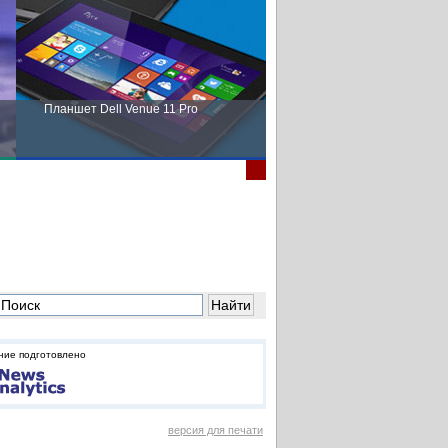
Планшет Dell Venue 11 Pro
Пора выбирать Fujitsu!
ние подготовлено
версия для печати