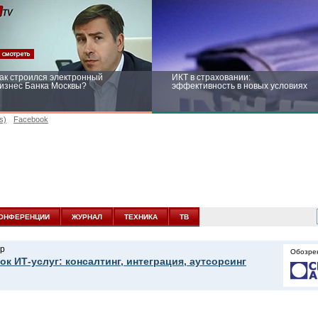
ак строился электронный
ИКТ в страховании:
изнес Банка Москвы?
эффективность в новых условиях
s)
Facebook
ейтинг CNewsInfrastructure 2015:
Информационная безопасность
риглашаем участвовать
бизнеса и госструктур: развитие в
новых условиях
ОНФЕРЕНЦИИ
ЖУРНАЛ
ТЕХНИКА
ТВ
р
Обозре
ок ИТ-услуг: консалтинг, интеграция, аутсорсинг