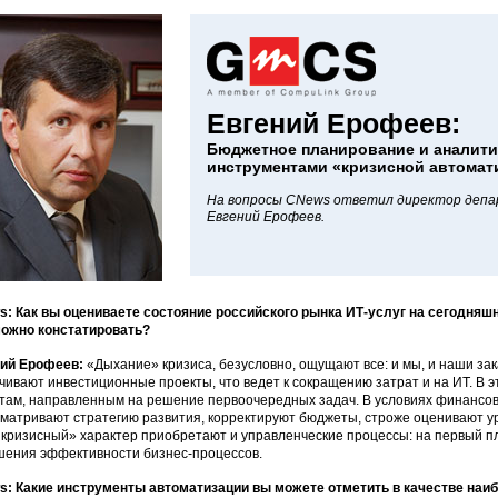
Евгений Ерофеев:
Бюджетное планирование и аналити
инструментами «кризисной автомат
На вопросы CNews ответил директор деп
Евгений Ерофеев.
: Как вы оцениваете состояние российского рынка ИТ-услуг на сегодняш
ожно констатировать?
ний Ерофеев:
«Дыхание» кризиса, безусловно, ощущают все: и мы, и наши зак
чивают инвестиционные проекты, что ведет к сокращению затрат и на ИТ. В э
там, направленным на решение первоочередных задач. В условиях финансов
матривают стратегию развития, корректируют бюджеты, строже оценивают у
кризисный» характер приобретают и управленческие процессы: на первый п
ения эффективности бизнес-процессов.
: Какие инструменты автоматизации вы можете отметить в качестве наи