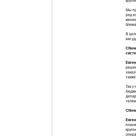
крупн
Мы пр
ряд к
менее
ближа
В цел
как у
CNews
сист
Евге
решен
заказ
также
Так у
бюдже
депар
телек
CNews
Евге
плани
крупн
опера