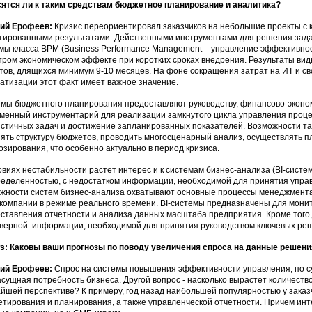
ятся ли к таким средствам бюджетное планирование и аналитика?
ний Ерофеев:
Кризис переориентировал заказчиков на небольшие проекты с 
тированными результатами. Действенными инструментами для решения зада
мы класса BPM (Business Performance Management – управление эффективно
тром экономическом эффекте при коротких сроках внедрения. Результаты видн
тов, длящихся минимум 9-10 месяцев. На фоне сокращения затрат на ИТ и с
атизации этот факт имеет важное значение.
мы бюджетного планирования предоставляют руководству, финансово-эконо
менный инструментарий для реализации замкнутого цикла управления проце
стичных задач и достижение запланированных показателей. Возможности та
ять структуру бюджетов, проводить многосценарный анализ, осуществлять п
озирования, что особенно актуально в период кризиса.
овиях нестабильности растет интерес и к системам бизнес-анализа (BI-систем
еделенностью, с недостатком информации, необходимой для принятия упра
жности систем бизнес-анализа охватывают основные процессы менеджмента,
 компании в режиме реального времени. BI-системы предназначены для мони
ставления отчетности и анализа данных масштаба предприятия. Кроме того
верной информации, необходимой для принятия руководством ключевых ре
: Каковы ваши прогнозы по поводу увеличения спроса на данные решения
ний Ерофеев:
Спрос на системы повышения эффективности управления, по сут
асущная потребность бизнеса. Другой вопрос - насколько вырастет количеств
йшей перспективе? К примеру, год назад наибольшей популярностью у заказ
тирования и планирования, а также управленческой отчетности. Причем инт