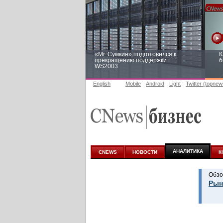
«Mr. Сумкин» подготовился к
К
прекращению поддержки
б
WS2003
English
Mobile
Android
Light
Twitter (topnew
Заоблачная оптимизация: как
Р
Faberlic изменил подход к
п
аналитике
АНАЛИТИКА
CNEWS
НОВОСТИ
К
Обзо
Рын