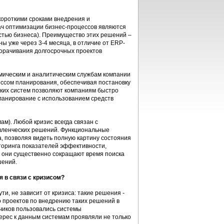
короткими сроками внедрения и
ч оптимизации бизнес-процессов являются
стью бизнеса). Преимущество этих решений –
ы уже через 3-4 месяца, в отличие от ERP-
ворачивания долгосрочных проектов
мическим и аналитическим службам компании
ссом планирования, обеспечивая постановку
ких систем позволяют компаниям быстро
ланирование с использованием средств
ам). Любой кризис всегда связан с
вленческих решений. Функциональные
 позволяя видеть полную картину состояния
торинга показателей эффективности,
, они существенно сокращают время поиска
шений.
 в связи с кризисом?
и, не зависит от кризиса: такие решения -
о проектов по внедрению таких решений в
чиков пользовались системы
ерес к данным системам проявляли не только