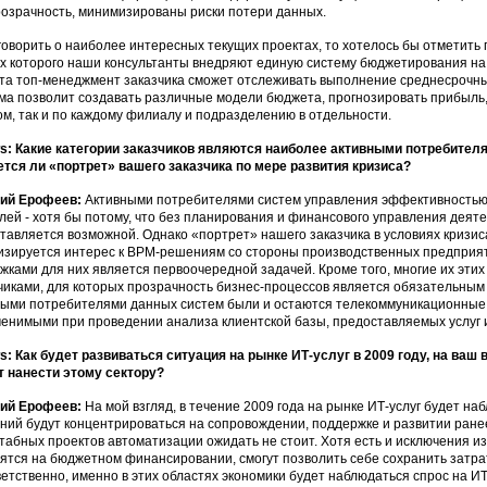
розрачность, минимизированы риски потери данных.
говорить о наиболее интересных текущих проектах, то хотелось бы отметить 
х которого наши консультанты внедряют единую систему бюджетирования на 
та топ-менеджмент заказчика сможет отслеживать выполнение среднесрочны
ма позволит создавать различные модели бюджета, прогнозировать прибыль, 
ом, так и по каждому филиалу и подразделению в отдельности.
: Какие категории заказчиков являются наиболее активными потребите
тся ли «портрет» вашего заказчика по мере развития кризиса?
ний Ерофеев:
Активными потребителями систем управления эффективностью
лей - хотя бы потому, что без планирования и финансового управления деят
тавляется возможной. Однако «портрет» нашего заказчика в условиях кризи
изируется интерес к BPM-решениям со стороны производственных предприят
жками для них является первоочередной задачей. Кроме того, многие их эт
чиками, для которых прозрачность бизнес-процессов является обязательным
ыми потребителями данных систем были и остаются телекоммуникационные к
енимыми при проведении анализа клиентской базы, предоставляемых услуг 
: Как будет развиваться ситуация на рынке ИТ-услуг в 2009 году, на ваш
 нанести этому сектору?
ний Ерофеев:
На мой взгляд, в течение 2009 года на рынке ИТ-услуг будет на
ний будут концентрироваться на сопровождении, поддержке и развитии ране
абных проектов автоматизации ожидать не стоит. Хотя есть и исключения из
ятся на бюджетном финансировании, смогут позволить себе сохранить затра
етственно, именно в этих областях экономики будет наблюдаться спрос на ИТ