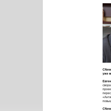
CNews
уже м
Евге
свора
проек
перес
«Анти
повыш
CNews