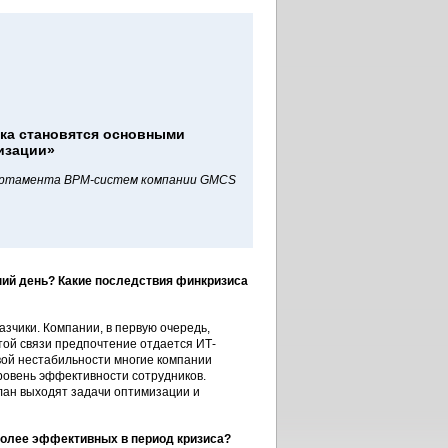
ка становятся основными
изации»
артамента BPM-систем компании GMCS
ний день? Какие последствия финкризиса
азчики. Компании, в первую очередь,
той связи предпочтение отдается ИТ-
ой нестабильности многие компании
ровень эффективности сотрудников.
лан выходят задачи оптимизации и
более эффективных в период кризиса?