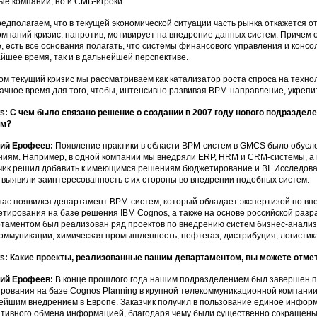
ые компании, но и СМБ-игроки.
едполагаем, что в текущей экономической ситуации часть рынка откажется о
омпаний кризис, напротив, мотивирует на внедрение данных систем. Причем 
, есть все основания полагать, что системы финансового управления и консо
йшее время, так и в дальнейшей перспективе.
ом текущий кризис мы рассматриваем как катализатор роста спроса на техн
дачное время для того, чтобы, интенсивно развивая BPM-направление, укрепит
: С чем было связано решение о создании в 2007 году нового подраздел
ем?
ний Ерофеев:
Появление практики в области BPM-систем в GMCS было обусло
иям. Например, в одной компании мы внедряли ERP, HRM и CRM-системы, а 
чик решил добавить к имеющимся решениям бюджетирование и BI. Исследова
 выявили заинтересованность с их стороны во внедрении подобных систем.
 нас появился департамент BPM-систем, который обладает экспертизой по вн
тирования на базе решения IBM Cognos, а также на основе российской разра
таментом был реализован ряд проектов по внедрению систем бизнес-анализа 
оммуникации, химическая промышленность, нефтегаз, дистрибуция, логистик
: Какие проекты, реализованные вашим департаментом, вы можете отме
ний Ерофеев:
В конце прошлого года нашим подразделением был завершен п
рования на базе Cognos Planning в крупной телекоммуникационной компании
ейшим внедрением в Европе. Заказчик получил в пользование единое инфо
тивного обмена информацией, благодаря чему были существенно сокращены