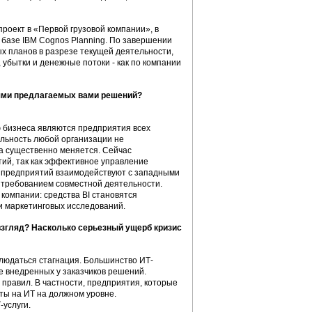
проект в «Первой грузовой компании», в
базе IBM Cognos Planning. По завершении
х планов в разрезе текущей деятельности,
убытки и денежные потоки - как по компании
лями предлагаемых вами решений?
 бизнеса являются предприятия всех
ельность любой организации не
са существенно меняется. Сейчас
ий, так как эффективное управление
их предприятий взаимодействуют с западными
 требованием совместной деятельности.
омпании: средства BI становятся
и маркетинговых исследований.
 взгляд? Насколько серьезный ущерб кризис
блюдаться стагнация. Большинство ИТ-
е внедренных у заказчиков решений.
 правил. В частности, предприятия, которые
ты на ИТ на должном уровне.
-услуги.