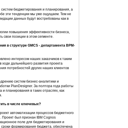
т систем бюджетирования и планирования, а
обе эти тенденции мы уже ощущаем. Тем не
лидации данных будут востребованы как в
ологии повышения эффективности бизнеса,
ь свои позиции в этом сегменте.
ения в структуре GMCS - департамента BPM-
влено интересом наших заказчиков к таким
в ходе дальнейшего развития проекта
ния потребностей других наших клиентов
едрению систем бизнес-аналитики и
ботки PlanDesigner. За полтора года работы
и планирования в таких отраслях, как
а.
тить в числе ключевых?
роект автоматизации процессов бюджетного
. Проект был признан IBM Cognos
рмационное поле для бюджетирования и
 сроки формирования бюджета, обеспечена