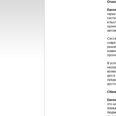
Относ
Евге
гаран
систе
в быс
проек
автом
Систе
совре
реали
измен
прогн
В усл
неопр
возмо
дел в
предо
досто
CNews
Евге
это н
ближа
бюдже