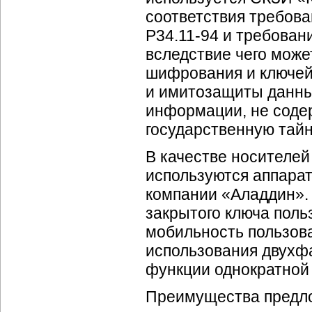
соответствия требов
Р34.11-94 и требован
вследствие чего мож
шифрования и ключей
и имитозащиты данны
информации, не соде
государственную тайн
В качестве носителе
используются аппара
компании «Аладдин».
закрытого ключа поль
мобильность пользов
использования двухф
функции однократной 
Преимущества предло