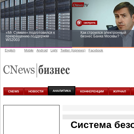
«Mr. Сумкин» подготовился к
Как строился электронный
прекращению поддержки
бизнес Банка Москвы?
WS2003
English
Mobile
Android
Light
Twitter (topnews)
Facebook
Заоблачная оптимизация: как
Рейтинг CNewsInfrastructure 20
Faberlic изменил подход к
приглашаем участвовать
аналитике
АНАЛИТИКА
CNEWS
НОВОСТИ
КОНФЕРЕНЦИИ
ЖУРНАЛ
Система без