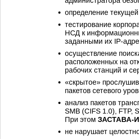
администратора безо
определение текущей 
тестирование корпор
НСД к информационным
заданными их IP-адр
осуществление поис
расположенных на от
рабочих станций и се
«скрытое» прослушива
пакетов сетевого уров
анализ пакетов транс
SMB (CIFS 1.0), FTP, 
При этом
ЗАСТАВА-И
не нарушает целостн