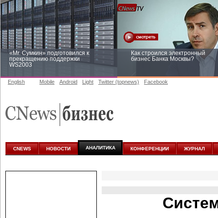
«Mr. Сумкин» подготовился к
Как строился электронный
прекращению поддержки
бизнес Банка Москвы?
WS2003
English
Mobile
Android
Light
Twitter (topnews)
Facebook
Заоблачная оптимизация: как
Рейтинг CNewsInfrastructure 20
Faberlic изменил подход к
приглашаем участвовать
аналитике
АНАЛИТИКА
CNEWS
НОВОСТИ
КОНФЕРЕНЦИИ
ЖУРНАЛ
Систем