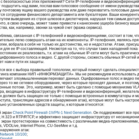
ь с безопасностью этих приложений? Сети
IP-телефонии
и видеоконференций 
т подшутить над вами, послав вам голосовое сообщение от имени руководств
му почтовому ящику вашего руководства или даже перехватить голосовые дан
ся сотрудники финансового департамента или бухгалтерии. Ваши конкурент
путем выведения из строя шлюзов и диспетчеров, нарушая тем самым доступ
что, в свою очередь, может также привести к нанесению ущерба бизнесу ваш
ва, как, например, звонки за чужой счет (кража сервиса).
облема, связанная с
IP-телефонией
и видеоконференциями, состоит в том, ч
сительно легко совершать атаки на их компоненты.
IP-телефония,
являясь пря
огии,
вобрала в себя не только их достоинства, но и недостатки. Атаки, прис
и для ее
IP-составляющей.
Несмотря на то, что случаи таких нападений пока
остоянии их реализовать, т.к. атаки на обычные
IP-сети
могут быть практичес
цифрованного голоса и видео. С другой стороны, схожесть обычных
IP-сетей
и
ет нам и пути их защиты.
ся все с выбора правильной топологии, который помогут сделать специали
лтинга компании НИП «ИНФОРМЗАЩИТА». Мы не рекомендуем использовать 
легчают злоумышленникам перехват данных. Оцифрованные голос и видео пе
через то же сетевое оборудование, через которые проходят данные, и поэтом
нные потоки. Это, например, может быть сделано с помощью механизма VLAN
ера, входящие в инфраструктуру
IP-телефонии
и видеоконференций, желатель
Он должен быть защищен не только с помощью встроенных в коммутаторы и 
оступа, трансляции адресов и обнаружения атак), которые могут быть настр
ьно установленных средств защиты, к которым относятся:
й экран
Check Point
Firewall-1\VPN-1
Next Generation
. Он поддерживает все п
P, H.323 и RTP/RTCP, и эффективно защищает инфраструктуру от несанкционир
 экран протестирован на совместимость с различными
медиа-приложениями,
, VDOLive, Internet Phone,
CU-SeeMee
и т.д.
наружения атак:
Network 10/100
;
Gigabit
;