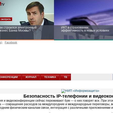
ак строился электронный
ИКТ в страховании:
изнес Банка Москвы?
эффективность в новых условиях
s)
Facebook
ейтинг CNewsInfrastructure 2015:
Информационная безопасность
риглашаем участвовать
бизнеса и госструктур: развитие в
новых условиях
ОНФЕРЕНЦИИ
ЖУРНАЛ
ТЕХНИКА
ТВ
Безопасность
IP-телефонии
и видеоко
ия
и видеоконференции сейчас переживают бум — о них говорят все. При эт
а — сокращение расходов за междугородние и международные переговоры, 
 одним физическим каналам связи, интеграция с различными приложениями и 