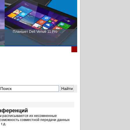
Планшет Dell Venue 11 Pro
Пора выбирать Fujitsu!
нференций
ом расписываются их несомненные
возможность совместной передачи данных
т.д.