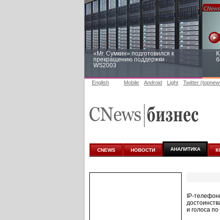
«Mr. Сумкин» подготовился к
К
прекращению поддержки
б
WS2003
English
Mobile
Android
Light
Twitter (topnew
Заоблачная оптимизация: как
Р
Faberlic изменил подход к
п
аналитике
АНАЛИТИКА
CNEWS
НОВОСТИ
К
IP-телефон
достоинств
и голоса по