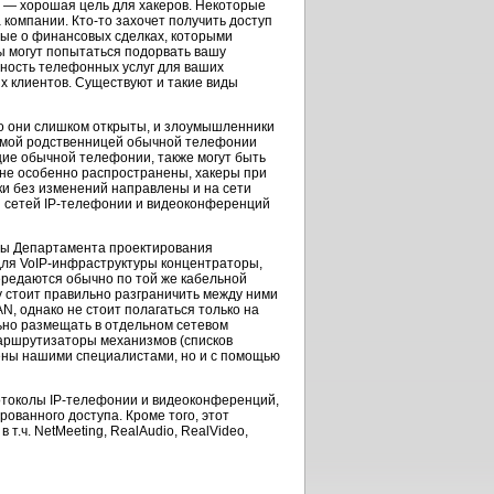
— хорошая цель для хакеров. Некоторые
а компании.
Кто-то
захочет получить доступ
ные о финансовых сделках, которыми
ы могут попытаться подорвать вашу
ность телефонных услуг для ваших
их клиентов. Существуют и такие виды
то они слишком открыты, и злоумышленники
мой родственницей обычной телефонии
ущие обычной телефонии, также могут быть
 не особенно распространены, хакеры при
ки без изменений направлены и на сети
 сетей
IP-телефонии
и видеоконференций
сты Департамента проектирования
для
VoIP-инфраструктуры
концентраторы,
редаются обычно по той же кабельной
у стоит правильно разграничить между ними
, однако не стоит полагаться только на
но размещать в отдельном сетевом
маршрутизаторы механизмов (списков
оены нашими специалистами, но и с помощью
ротоколы
IP-телефонии
и видеоконференций,
ованного доступа. Кроме того, этот
в т.ч. NetMeeting, RealAudio, RealVideo,