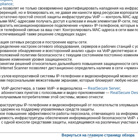
ppliance
;
ы позволят не только своевременно идентифицировать нападения на инфра
еренций, но и блокировать их, не давая им нанести вред ресурсам корпорати
остаточно простой способ защиты инфраструктуры VoIP — контроль
MAC-адр
ными
MAC-адресами
получать доступ к шлюзам и иным элементам
IP-сети,
пер
вратить несанкционированное подключение «чужих»
IP-телефонов,
которые м
ся телефонной связью за ваш счет. Контролировать
MAC-адреса
в сети вам 
беспечивающий также решение следующих задач:
ация сетевых ресурсов и построение карты сети.
пределение настроек сетевого оборудования, серверов и рабочих станций с
рованное обнаружение и всесторонний анализ «дыр» на
VoIP-диспетчерах
и 
положений политики безопасности с текущим состоянием постоянно изменяю
вание изменения уровня защищенности.
ринятии решений относительно дальнейшего повышения защищенности сет
 Internet Scanner позволяет дистанционно определить наличие в сети «чужих
 узлов корпоративной системы
IP-телефонии
и видеоконференций можно исп
ыми персональными межсетевыми экранами, которые блокируют любую несан
ы
VoIP-диспетчера,
а также VoIP- и видеошлюза —
RealSecure Server
;
 абонентских пунктов с голосовыми и
видео-приложениями —
RealSecure Des
 получаемым потребителями этой системы, можно отнести:
фраструктуры
IP-телефонии
и видеоконференций от посягательств злоумышл
здержек на поддержку управляемых средств защиты.
ое повышение эффективности работы персонала, отвечающего за информац
емость инфраструктуры обеспечения информационной безопасности VoIP- и
 с одной консоли средствами защиты, находящимися на различных участках ко
Вернуться на главную страницу обзора