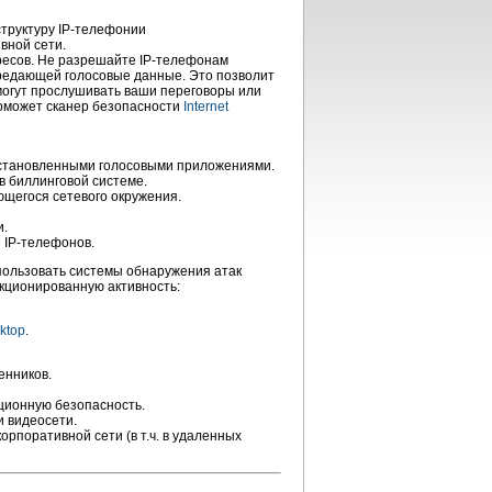
структуру
IP-телефонии
вной сети.
есов.
Не разрешайте
IP-телефонам
едающей голосовые данные. Это позволит
огут прослушивать ваши переговоры или
поможет сканер безопасности
Internet
 установленными голосовыми приложениями.
в биллинговой системе.
щегося сетевого окружения.
и.
»
IP-телефонов.
ользовать системы обнаружения атак
кционированную активность:
ktop
.
енников.
ионную безопасность.
 видеосети.
рпоративной сети (в т.ч. в удаленных