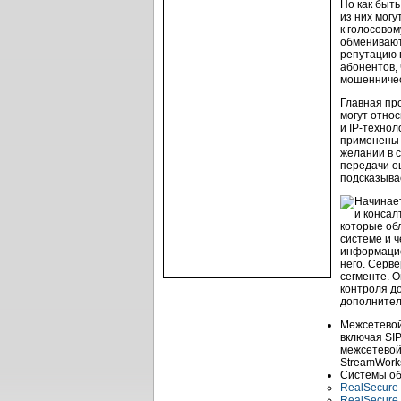
Но как быт
из них могу
к голосово
обменивают
репутацию 
абонентов, 
мошенничест
Главная пр
могут отно
и
IP-технол
применены 
желании в с
передачи о
подсказыва
Начинает
и конса
которые об
системе и 
информацио
него. Серв
сегменте. 
контроля д
дополнител
Межсетево
включая SI
межсетевой
StreamWorks
Системы об
RealSecure 
RealSecure 