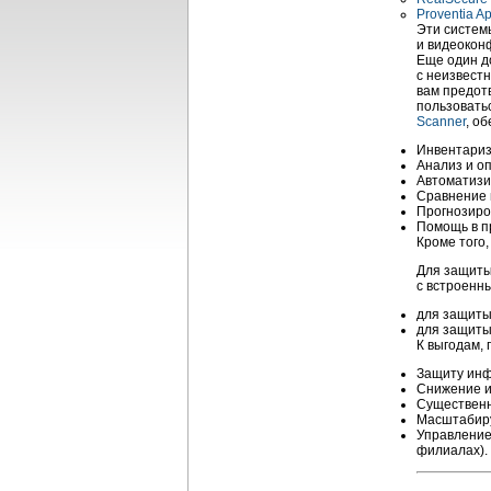
Proventia A
Эти систем
и видеоконф
Еще один д
с неизвест
вам предот
пользовать
Scanner
, о
Инвентариз
Анализ и о
Автоматизи
Сравнение 
Прогнозиро
Помощь в п
Кроме того,
Для защиты
с встроенн
для защит
для защиты
К выгодам,
Защиту ин
Снижение и
Существенн
Масштабиру
Управление
филиалах).