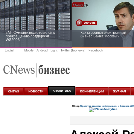
«Mr. Сумкин» подготовился к
Как строился электронный
прекращению поддержки
бизнес Банка Москвы?
WS2003
English
Mobile
Android
Light
Twitter (topnews)
Facebook
Заоблачная оптимизация: как
Рейтинг CNewsInfrastructure 20
Faberlic изменил подход к
приглашаем участвовать
аналитике
АНАЛИТИКА
CNEWS
НОВОСТИ
КОНФЕРЕНЦИИ
ЖУРНАЛ
Обзор
Средства защиты информации и бизнеса 200