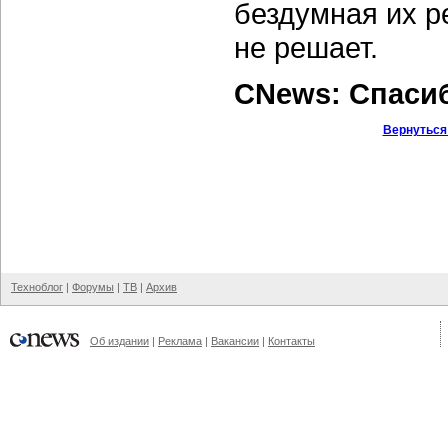
бездумная их р
не решает.
CNews: Спаси
Вернуться
Техноблог
|
Форумы
|
ТВ
|
Архив
Об издании
|
Реклама
|
Вакансии
|
Контакты