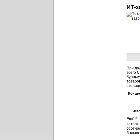
ИТ-з
При до
всего С
бурным
товаро
столиц
Концен
Исто
Ещё бо
затрат
соотнос
больше