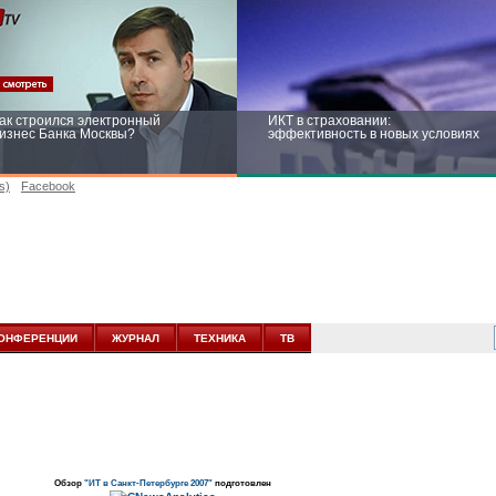
ак строился электронный
ИКТ в страховании:
изнес Банка Москвы?
эффективность в новых условиях
s)
Facebook
ейтинг CNewsInfrastructure 2015:
Информационная безопасность
риглашаем участвовать
бизнеса и госструктур: развитие в
новых условиях
ОНФЕРЕНЦИИ
ЖУРНАЛ
ТЕХНИКА
ТВ
Обзор
"ИТ в Санкт-Петербурге 2007"
подготовлен