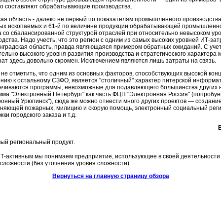
го составляют обрабатывающие производства.
кая область - далеко не первый по показателям промышленного производства
ых ископаемых и 61-й по величине продукции обрабатывающей промышленн
а со сбалансированной структурой отраслей при относительно невысоком у
дства. Надо учесть, что это регион с одним из самых высоких уровней ИТ-за
нградская область, правда являющаяся примером обратных ожиданий. С уче
тельно высокого уровня развития производства и стратегического характера 
рат здесь довольно скромен. Исключением являются лишь затраты на связь.
 не отметить, что одним из основных факторов, способствующих высокой кон
нию к остальному СЗФО, является "столичный" характер питерской информат
ачиваются программы, невозможные для подавляющего большинства других н
мма "Электронный Петербург" как часть ФЦП "Электронная Россия" (попробуе
ронный Урюпинск"), сюда же можно отнести много других проектов — создани
няющей пожарных, милицию и скорую помощь, электронный социальный реги
ки городского заказа и т.д.
ый региональный продукт.
Т-активным мы понимаем предприятие, использующее в своей деятельности
 сложности (без уточнения уровня сложности).
Вернуться на главную страницу обзора