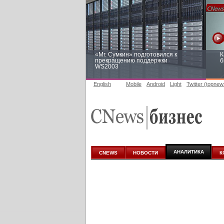
«Mr. Сумкин» подготовился к
К
прекращению поддержки
б
WS2003
English
Mobile
Android
Light
Twitter (topnew
Заоблачная оптимизация: как
Р
Faberlic изменил подход к
п
аналитике
АНАЛИТИКА
CNEWS
НОВОСТИ
К