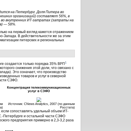
дится на Петербург. Доля Питера во
внешних организаций) составляет 56%, в
 во внутренних ИТ-затратах (затраты на
в) — 58%.
лько на первый взгляд кажется отражением
о-Запада. В действительности же за этим
матизации питерских и региональных
1
рге создается только порядка 35% ВРП
которого снижения этой доли, что связано с
пада). Это означает, что производство
изведенных товаров и услуг в cеверной
части СЗФО.
Концентрация телекоммуникационных
услуг в СЗФО
ым
Источник: CNews Analytics, 2007 (по данным
а)
Росстата)
 если сопоставлять удельный объем ИТ-
С.-Петербурге и остальной части СЗФО
рского предприятия примерно в 2,3-3,2 раза