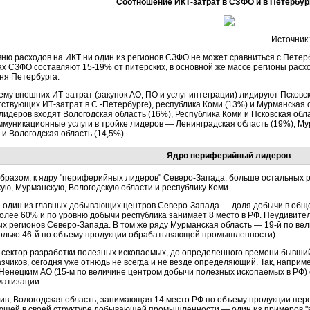
Соотношение ИКТ-затрат в СЗФО и в Петербург
Источник:
вню расходов на ИКТ ни один из регионов СЗФО не может сравниться с Петер
ах СЗФО составляют 15-19% от питерских, в основной же массе регионы рас
ня Петербурга.
му внешних ИТ-затрат (закупок АО, ПО и услуг интеграции) лидируют Псковс
тствующих ИТ-затрат в С.-Петербурге), республика Коми (13%) и Мурманская 
лидеров входят Вологодская область (16%), Республика Коми и Псковская обл
ммуникационные услуги в тройке лидеров — Ленинградская область (19%), Му
 и Вологодская область (14,5%).
Ядро периферийный лидеров
образом, к ядру "периферийных лидеров" Северо-Запада, больше остальных 
кую, Мурманскую, Вологодскую области и республику Коми.
 один из главных добывающих центров Северо-Запада — доля добычи в общ
более 60% и по уровню добычи республика занимает 8 место в РФ. Неудивител
ых регионов Северо-Запада. В том же ряду Мурманская область — 19-й по ве
только 46-й по объему продукции обрабатывающей промышленности).
 сектор разработки полезных ископаемых, до определенного времени бывший
зчиков, сегодня уже отнюдь не всегда и не везде определяющий. Так, наприм
 Ненецким АО (15-м по величине центром добычи полезных ископаемых в РФ) 
атизации.
ив, Вологодская область, занимающая 14 место РФ по объему продукции п
ющей в своей структуре добывающей промышленности — один из примеров "