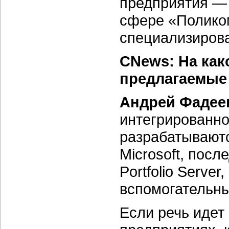
предприятия — 
сфере «Поликом
специализиров
CNews: На как
предлагаемые
Андрей Фадее
интегрированн
разрабатываютс
Microsoft, посл
Portfolio Server
вспомогательны
Если речь идет