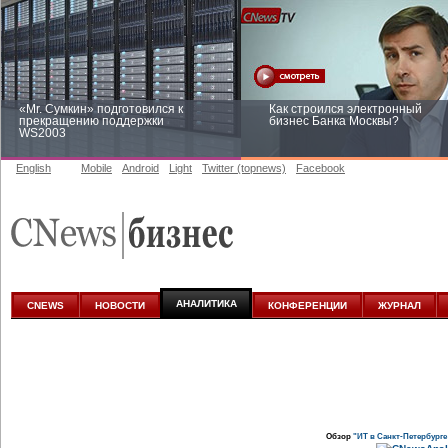
«Mr. Сумкин» подготовился к
Как строился электронный
прекращению поддержки
бизнес Банка Москвы?
WS2003
English
Mobile
Android
Light
Twitter (topnews)
Facebook
Заоблачная оптимизация: как
Рейтинг CNewsInfrastructure 20
Faberlic изменил подход к
приглашаем участвовать
аналитике
АНАЛИТИКА
CNEWS
НОВОСТИ
КОНФЕРЕНЦИИ
ЖУРНАЛ
Обзор
"ИТ в Санкт-Петербурге