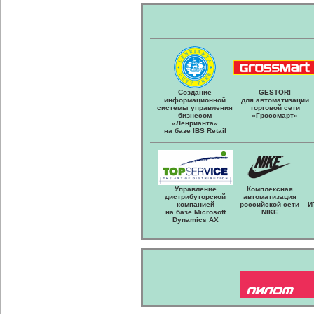
Создание
GESTORI
информационной
для автоматизации
системы управления
торговой сети
бизнесом
«Гроссмарт»
«Ленрианта»
на базе IBS Retail
Управление
Комплексная
дистрибуторской
автоматизация
компанией
российской сети
И
на базе Microsoft
NIKE
Dynamics AX