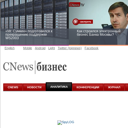
«Mr. Сумкин» подготовился к
Как строился электронный
прекращению поддержки
бизнес Банка Москвы?
WS2003
English
Mobile
Android
Light
Twitter (topnews)
Facebook
Заоблачная оптимизация: как
Рейтинг CNewsInfrastructure 20
Faberlic изменил подход к
приглашаем участвовать
аналитике
АНАЛИТИКА
CNEWS
НОВОСТИ
КОНФЕРЕНЦИИ
ЖУРНАЛ