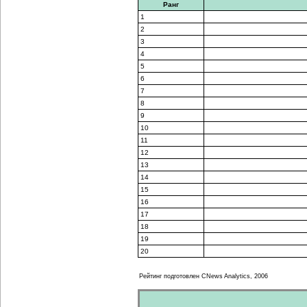
Ранг
1
2
3
4
5
6
7
8
9
10
11
12
13
14
15
16
17
18
19
20
Рейтинг подготовлен CNews Analytics, 2006