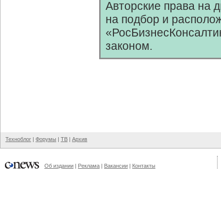
Авторские права на 
на подбор и располо
«РосБизнесКонсалтин
законом.
Техноблог
|
Форумы
|
ТВ
|
Архив
Об издании
|
Реклама
|
Вакансии
|
Контакты