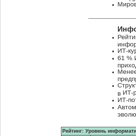
Миров
Инфо
Рейти
инфор
ИТ-ку
61 %
прихо
Менее
предп
Струк
ИТ-
в
ИТ-по
Автом
эволю
Рейтинг: Уровень информат