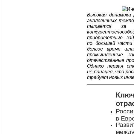
Высокая динамика р
аналогичных темп
пытается за 
конкурентоспос
приоритетные за
по большей части 
долгое время шла
промышленные за
отечественные про
Однако первая с
не панацея, что ро
требует новых инв
Ключ
отра
Росси
в Евр
Разви
между