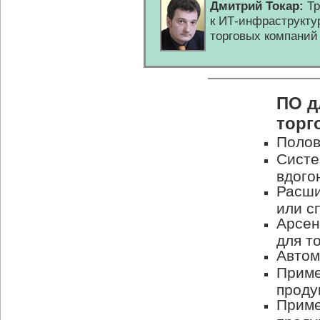
Дмитрий Токар:
Тр
к
ИТ-инфраструкту
торговых компаний
ПО д
торг
Поло
Систе
вдого
Расши
или с
Арсен
для т
Автом
Приме
проду
Приме