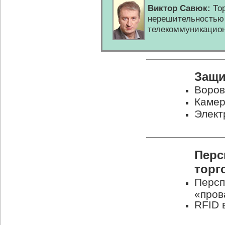
Виктор Савюк:
Тор
нерешительностью 
телекоммуникацио
Защи
Воров
Камер
Элект
Перс
торг
Персп
«пров
RFID 