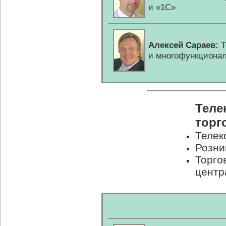
и «1C»
Алексей Сараев:
Т
и многофункциона
Теле
торг
Телек
Розни
Торго
центр