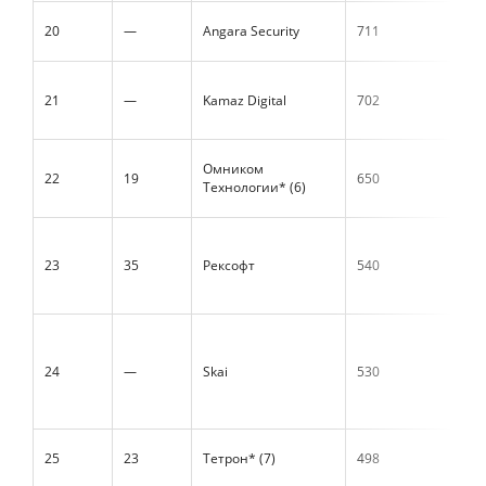
20
—
Angara Security
711
21
—
Kamaz Digital
702
Омником
22
19
650
Технологии* (6)
23
35
Рексофт
540
24
—
Skai
530
25
23
Тетрон* (7)
498