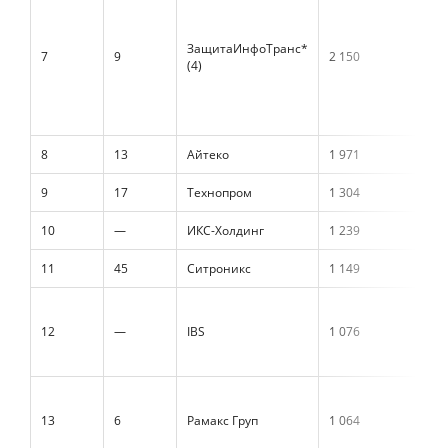
ЗащитаИнфоТранс*
7
9
2 150
(4)
8
13
Айтеко
1 971
9
17
Технопром
1 304
10
—
ИКС-Холдинг
1 239
11
45
Ситроникс
1 149
12
—
IBS
1 076
13
6
Рамакс Груп
1 064