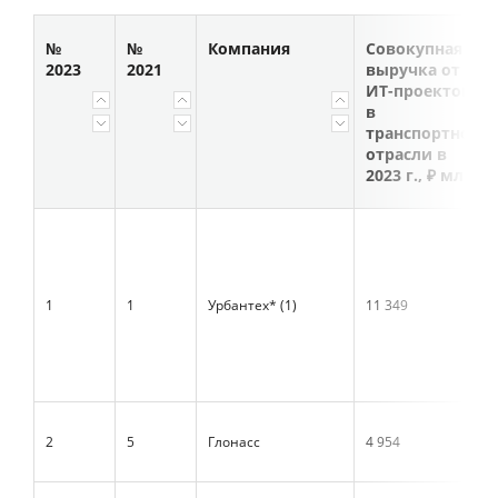
№
№
Компания
Совокупная
2023
2021
выручка от
ИТ-проектов
в
транспортной
отрасли в
2023 г., ₽ млн
1
1
Урбантех* (1)
11 349
2
5
Глонасс
4 954