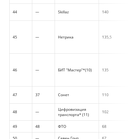
44
—
Skillaz
140
45
—
Нетрика
135,5
46
—
БИТ "Мастер"*(10)
135
47
37
Сонет
110
Цифровизация
48
—
102
транспорта* (11)
49
48
ФТО
68
50
—
Севен Груп
67