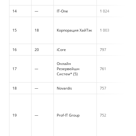
14
—
IT-One
1 024
15
18
Корпорация ХайТэк
1 003
16
20
iCore
797
Онлайн
17
—
Резервейшн
761
Систем* (5)
18
—
Novardis
757
19
—
Prof-IT Group
752