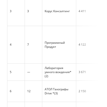
3
3
Корус Консалтинг
4 411
Программный
4
7
4 122
Продукт
Лаборатория
5
—
умного вождения*
3 671
(2)
АТОЛ Тахографы
6
12
2 150
Drive *(3)