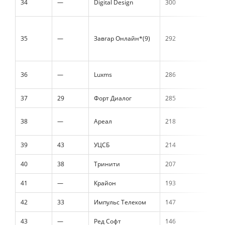
34
—
Digital Design
300
35
—
Завгар Онлайн*(9)
292
36
—
Luxms
286
37
29
Форт Диалог
285
38
—
Ареал
218
39
43
УЦСБ
214
40
38
Тринити
207
41
—
Крайон
193
42
33
Импульс Телеком
147
43
—
Ред Софт
146