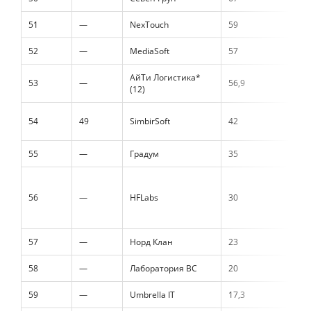
51
—
NexTouch
59
52
—
MediaSoft
57
АйТи Логистика*
53
—
56,9
(12)
54
49
SimbirSoft
42
55
—
Градум
35
56
—
HFLabs
30
57
—
Норд Клан
23
58
—
Лаборатория ВС
20
59
—
Umbrella IT
17,3