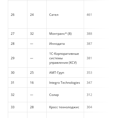
26
24
Сател
461
27
32
Монтранс* (8)
388
28
—
Иннодата
387
1С-Корпоративные
29
—
системы
381
управления (КСУ)
30
25
АМТ-Груп
353
31
16
Integro Technologies
347
32
—
Солар
312
33
28
Кросс технолоджис
304