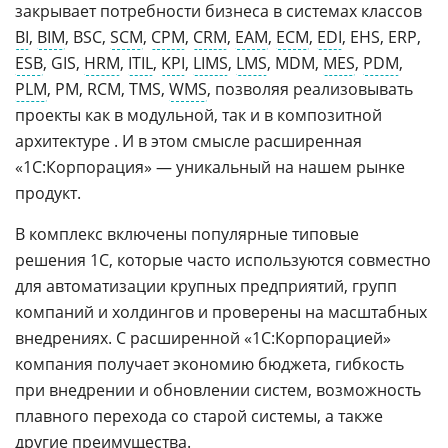
закрывает потребности бизнеса в системах классов
BI
,
BIM
, BSC,
SCM
,
CPM
,
CRM
,
EAM
,
ECM
,
EDI
, EHS, ERP,
ESB
, GIS,
HRM
,
ITIL
,
KPI
,
LIMS
,
LMS
, MDM,
MES
,
PDM
,
PLM
, PM, RCM, TMS,
WMS
, позволяя реализовывать
проекты как в модульной, так и в композитной
архитектуре . И в этом смысле расширенная
«1С:Корпорация» — уникальный на нашем рынке
продукт.
В комплекс включены популярные типовые
решения 1С, которые часто используются совместно
для автоматизации крупных предприятий, групп
компаний и холдингов и проверены на масштабных
внедрениях. С расширенной «1С:Корпорацией»
компания получает экономию бюджета, гибкость
при внедрении и обновлении систем, возможность
плавного перехода со старой системы, а также
другие преимущества.