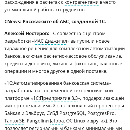
расхождения в расчетах с
контрагентами
вместо
утомительной работы сотрудников.
CNews: Расскажите об АБС, созданной 1С.
Алексей Нестеров:
1С совместно с центром
разработки «
ИАС Диджитал
» выпустили новое
тиражное решение для комплексной автоматизации
банков, включая расчетно-кассовое обслуживание,
кредиты и депозиты,
лизинг
и
факторинг
, валютные
операции и многое другое в одной поставке.
«1С:Автоматизированная банковская система»
разработана на современной технологической
платформе «
1С:Предприятие 8.3
», поддерживающей
импортонезависимый стек технологий (
процессоры
Байкал и
Эльбрус
, СУБД PostgreSQL, PostgresPro,
TantorSE
, Pangolinи
Jatoba
, ОС Linux и других). Это
позволяет региональным банкам с минимальными