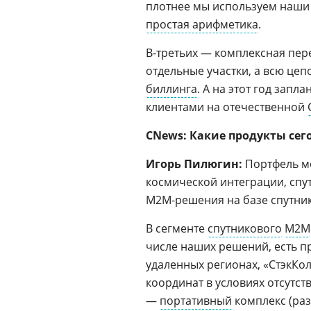
плотнее мы используем наш
простая арифметика
.
В-третьих — комплексная пер
отдельные участки, а всю цеп
биллинга
. А на этот год зап
клиентами на отечественной
CNews:
Какие продукты се
Игорь Пилюгин:
Портфель м
космической интеграции, спу
M2M-решения на базе спутнико
В сегменте
спутникового
M2M
числе наших решений, есть пр
удаленных регионах, «СтэкК
координат в условиях отсутст
—
портативный
комплекс (ра