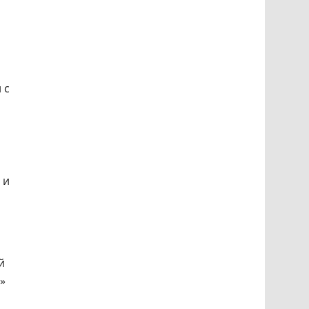
 с
 и
й
»