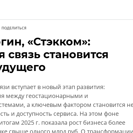
ПОДЕЛИТЬСЯ
гин, «Стэкком»:
ии
 связь становится
удущего
язи вступает в новый этап развития:
ия между геостационарными и
темами, а ключевым фактором становится н
сть и доступность сервиса. На этом фоне
тогам 2025 г. показала рост бизнеса более
чке свыше одного млрд руб. О трансформаци