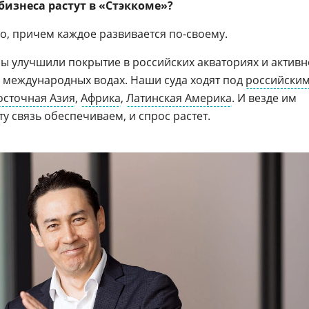
бизнеса растут в «Стэккоме»?
о, причем каждое развивается по-своему.
ы улучшили покрытие в российских акваториях и активн
в международных водах. Наши суда ходят под
российски
осточная Азия
,
Африка
,
Латинская Америка
. И везде им
ту связь обеспечиваем, и спрос растет.