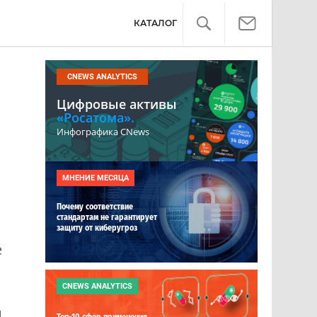
КАТАЛОГ
CNEWS ANALYTICS
Цифровые активы
«Росатома».
Инфографика CNews
МНЕНИЕ МЕСЯЦА
Почему соответствие
стандартам не гарантирует
защиту от киберугроз
е
CNEWS ANALYTICS
и