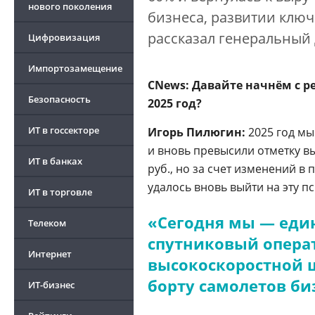
нового поколения
бизнеса, развитии клю
рассказал генеральный
Цифровизация
Импортозамещение
CNews: Давайте начнём с р
Безопасность
2025 год?
ИТ в госсекторе
Игорь Пилюгин:
2025 год м
и вновь превысили отметку вы
ИТ в банках
руб., но за счет изменений в
удалось вновь выйти на эту п
ИТ в торговле
«Сегодня мы — еди
Телеком
спутниковый операт
Интернет
высокоскоростной 
борту самолетов би
ИТ-бизнес