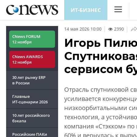
ИТ-БИЗНЕС
CNews
|
14 мая 2026 10:00
2390
Аналитика
CNews FORUM
Игорь Пилю
12 ноября
Конференц
Спутниковая
CNews AWARDS
Маркет
12 ноября
сервисом б
Техника
30 лет рынку ERP
ТВ
в России
Отрасль спутниковой св
Главные
усиливается конкуренц
ИТ-сценарии
2026
низкоорбитальными сис
10 лет российского
технология, а устойчиво
бэкапа
компания «Стэкком» по и
60% и вернулась к выру
Российские ПАКи