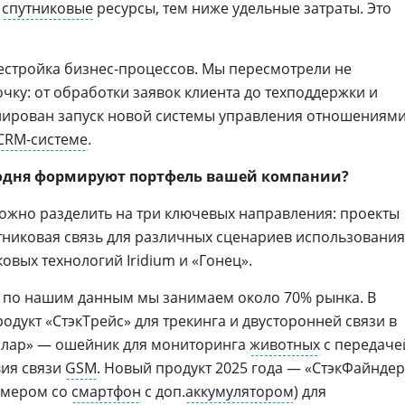
и
спутниковые
ресурсы, тем ниже удельные затраты. Это
естройка бизнес-процессов. Мы пересмотрели не
очку: от обработки заявок клиента до техподдержки и
ланирован запуск новой системы управления отношениями
CRM-системе
.
годня формируют портфель вашей компании?
ожно разделить на три ключевых направления: проекты
тниковая связь для различных сценариев использования
вых технологий Iridium и «Гонец».
по нашим данным мы занимаем около 70% рынка. В
одукт «СтэкТрейс» для трекинга и двусторонней связи в
оллар» — ошейник для мониторинга
животных
с передаче
вия связи
GSM
. Новый продукт 2025 года — «СтэкФайндер
змером со
смартфон
с доп.
аккумулятором
) для