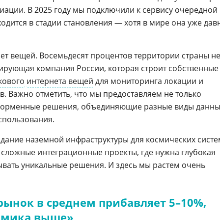
виации. В 2025 году мы подключили к сервису очередной
аходится в стадии становления — хотя в мире она уже дав
ет вещей. Восемьдесят процентов территории страны н
ирующая компания России, которая строит собственные
кового
интернета вещей
для мониторинга локации и
в. Важно отметить, что мы предоставляем не только
атформенные решения, объединяющие разные виды данн
спользования.
дание наземной инфраструктуры для космических систе
о сложные интеграционные проекты, где нужна глубокая
ывать уникальные решения. И здесь мы растем очень
рынок в среднем прибавляет 5–10%,
амика выше»