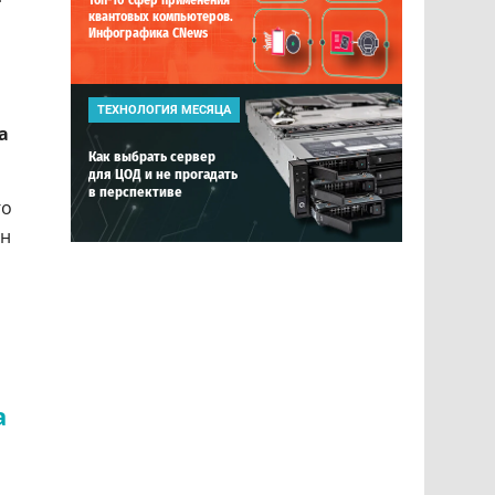
Топ-10 сфер применения
квантовых компьютеров.
Инфографика CNews
ТЕХНОЛОГИЯ МЕСЯЦА
а
Как выбрать сервер
для ЦОД и не прогадать
в перспективе
го
лн
а