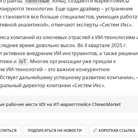
 (гранты,
пилотные
зоны), создаются маркетплейсы
зируются технологии. Еще один драйвер – устранение
е становится все больше специалистов, умеющих работа
тивной аналитикой», отмечают эксперты «Систем Икс».
реса компаний из ключевых отраслей к ИИ-технологиям 
леднее время довольно высок. Во II квартале 2025 г.
 активное внедрение ИИ-инструментов, а также решени
итики и
IoT
. Многие организации уже пришли к
е ИИ-технологий – это важное конкурентное
обствует дальнейшему успешному развитию компании», 
неральный директор компании «Систем Икс».
ые рабочие места VDI на ИТ-маркетплейсе CNewsMarket
ЕЛИТЬСЯ
ПОДПИСАТЬСЯ НА НОВОСТИ
КОРОТКАЯ ССЫЛКА