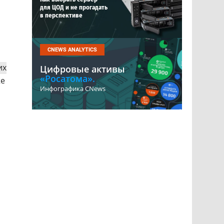
для ЦОД и не прогадать
в перспективе
CNEWS ANALYTICS
их
Цифровые активы
«Росатома».
же
Инфографика CNews