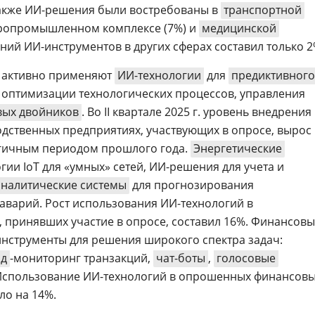
Также ИИ-решения были востребованы в
транспортной
гропромышленном комплексе (7%) и
медицинской
ний ИИ-инструментов в других сферах составил только 2
 активно применяют
ИИ-технологии
для
предиктивного
 оптимизации технологических процессов, управления
ых двойников
. Во II квартале 2025 г. уровень внедрения
дственных предприятиях, участвующих в опросе, вырос
огичным периодом прошлого года.
Энергетические
ии IoT для «умных» сетей, ИИ-решения для учета и
аналитические системы
для прогнозирования
аварий. Рост использования ИИ-технологий в
, принявших участие в опросе, составил 16%. Финансов
нструменты для решения широкого спектра задач:
од
-мониторинг транзакций,
чат-боты
,
голосовые
 Использование ИИ-технологий в опрошенных финансов
о на 14%.