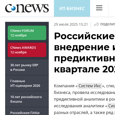
ИТ-БИЗНЕС
CNews
|
29 июля 2025 15:21
ПОДЕЛИ
Аналитика
CNews FORUM
Российские
12 ноября
Конференц
внедрение 
CNews AWARDS
Маркет
12 ноября
предиктивно
Техника
30 лет рынку ERP
квартале 20
ТВ
в России
Главные
Компания «
Систем Икс
», сп
ИТ-сценарии
2026
бизнеса, провела исследова
10 лет российского
предиктивной аналитики в росс
бэкапа
исследования аналитики «
Си
разных отраслей, а также ря
Российские ПАКи