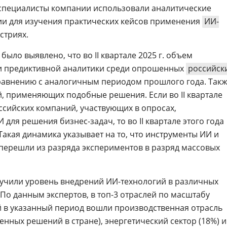
 специалисты компании использовали аналитические
и для изучения практических кейсов применения
ИИ-
стриях.
было выявлено, что во II квартале 2025 г. объем
и предиктивной аналитики среди опрошенных
российск
равнению с аналогичным периодом прошлого года. Так
, применяющих подобные решения. Если во II квартале
ссийских компаний, участвующих в опросах,
для решения бизнес-задач, то во II квартале этого года
 Такая динамика указывает на то, что инструменты ИИ и
перешли из разряда экспериментов в разряд массовых
учили уровень внедрений ИИ-технологий в различных
г. По данным экспертов, в топ-3 отраслей по масштабу
 в указанный период вошли производственная отрасль
нных решений в стране), энергетический сектор (18%) и