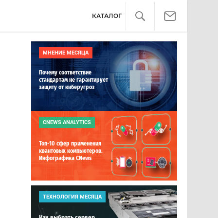
КАТАЛОГ
МНЕНИЕ МЕСЯЦА
Почему соответствие
стандартам не гарантирует
защиту от киберугроз
CNEWS ANALYTICS
Топ-10 сфер применения
квантовых компьютеров.
Инфографика CNews
ТЕХНОЛОГИЯ МЕСЯЦА
Как выбрать сервер