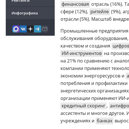
Рейтинги
финансовая
отрасль (16%). 
сфере (12%),
ритейле
(9%), а
Инфографика
отрасли (5%). Масштаб внедре
Промышленные предприятия
обслуживания оборудования,
качеством и создания
цифров
ИИ-инструментов
на произво
на 21% по сравнению с анал
компании применяют технолог
экономии энергоресурсов и
потребления и профилактики 
энергетических организациях
организации применяют ИИ-и
кредитный скоринг
,
антифр
ассистенты и многое другое.
учреждениях и
банках
выросл