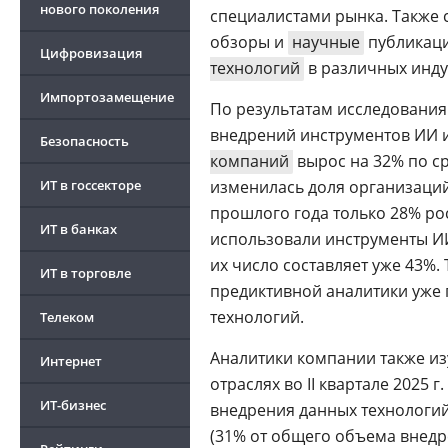
нового поколения
специалистами рынка. Также
обзоры и
научные
публикаци
Цифровизация
технологий
в различных инду
Импортозамещение
По результатам исследования 
внедрений инструментов ИИ 
Безопасность
компаний
вырос на 32% по с
ИТ в госсекторе
изменилась доля организаций
прошлого года только 28% ро
ИТ в банках
использовали инструменты ИИ 
их число составляет уже 43%.
ИТ в торговле
предиктивной аналитики уже 
технологий.
Телеком
Аналитики компании также из
Интернет
отраслях во II квартале 2025 
ИТ-бизнес
внедрения данных технологий
(31% от общего объема внедре