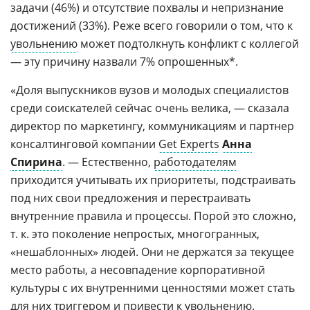
задачи (46%) и отсутствие похвалы и непризнание
достижений (33%). Реже всего говорили о том, что к
увольнению
может подтолкнуть конфликт с коллегой
— эту причину назвали 7% опрошенных*.
«Доля выпускников вузов и молодых специалистов
среди соискателей сейчас очень велика, — сказала
директор по маркетингу, коммуникациям и партнер
консалтинговой компании
Get Experts
Анна
Спирина
. — Естественно,
работодателям
приходится учитывать их приоритеты, подстраивать
под них свои предложения и перестраивать
внутренние правила и процессы. Порой это сложно,
т. к. это поколение непростых, многогранных,
«нешаблонных» людей. Они не держатся за текущее
место работы, а несовпадение корпоративной
культуры с их внутренними ценностями может стать
для них
триггером
и привести к увольнению.