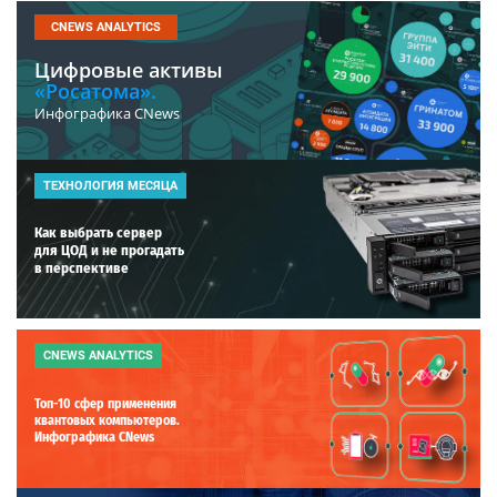
CNEWS ANALYTICS
Цифровые активы
«Росатома».
Инфографика CNews
ТЕХНОЛОГИЯ МЕСЯЦА
Как выбрать сервер
для ЦОД и не прогадать
в перспективе
CNEWS ANALYTICS
Топ-10 сфер применения
квантовых компьютеров.
Инфографика CNews