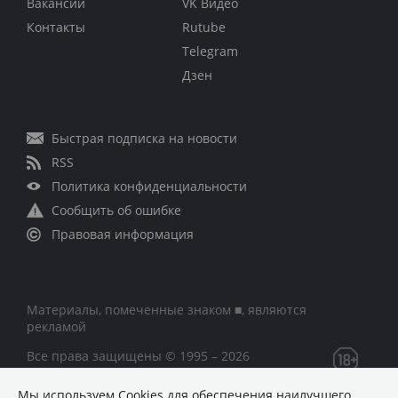
Вакансии
VK Видео
Контакты
Rutube
Telegram
Дзен
Быстрая подписка на новости
RSS
Политика конфиденциальности
Сообщить об ошибке
Правовая информация
Материалы, помеченные знаком ■, являются
рекламой
Все права защищены © 1995 – 2026
Мы используем Сookies для обеспечения наилучшего
Сетевое издание «CNews» («СиНьюс»)