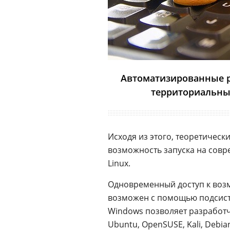
Автоматизированные ра
территориальные
Исходя из этого, теоретичес
возможность запуска на сов
Linux.
Одновременный доступ к во
возможен с помощью подси
Windows позволяет разработч
Ubuntu
,
OpenSUSE
, Kali,
Debia