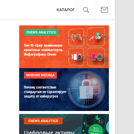
КАТАЛОГ
CNEWS ANALYTICS
Топ-10 сфер применения
квантовых компьютеров.
Инфографика CNews
МНЕНИЕ МЕСЯЦА
Почему соответствие
стандартам не гарантирует
защиту от киберугроз
CNEWS ANALYTICS
Цифровые активы