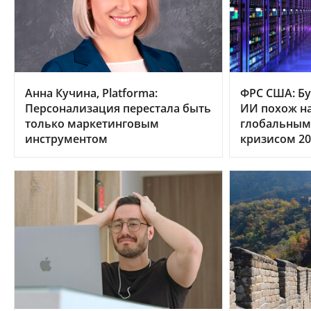
Анна Кучина, Platforma:
ФРС США: Бу
Персонализация перестала быть
ИИ похож на
только маркетинговым
глобальным
инструментом
кризисом 20