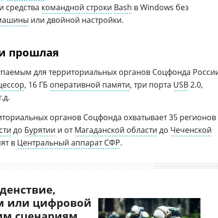
и средства
командной строки
Bash
в Windows без
 машины
или двойной настройки.
и прошлая
купаемым для территориальных органов Соцфонда Росси
цессор
, 16 ГБ
оперативной памяти
, три порта
USB
2.0,
.д.
иториальных органов Соцфонда охватывает 35 регионов
сти
до
Бурятии
и от
Магаданской области
до
Чеченской
пят в
Центральный аппарат СФР
.
денствие,
 или цифровой
им сценариям