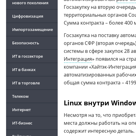
нового поколения
Госзакупку на вторую очеред
территориальных органов Соц
Цифровизация
Сумма контракта – более 400 
Импортозамещение
Госзакупка на поставку авто
органов СФР (вторая очеред
Безопасность
системы в сфере закупок 28 ав
ИТ в госсекторе
Интеграция
» появился на ст
компании «Хайтэк-Интеграция
ИТ в банках
автоматизированных рабочих м
общая сумма контракта – 4199
ИТ в торговле
Телеком
Linux внутри Windo
Интернет
Несмотря на то, что приобр
места должны работать на оп
ИТ-бизнес
содержит интересную деталь.