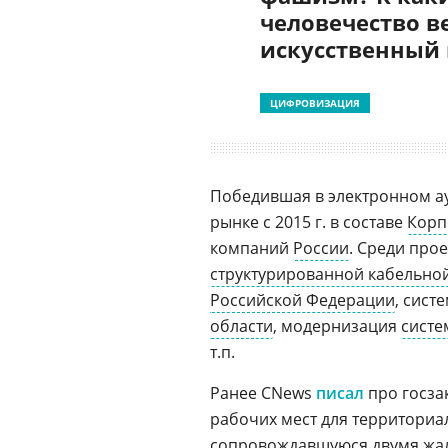
человечество в
искусственный
ЦИФРОВИЗАЦИЯ
Победившая в электронном ау
рынке с 2015 г. в составе
Корп
компаний
России
. Среди про
структурированной кабельно
Российской Федерации
, сист
области
, модернизация
систе
т.п.
Ранее CNews
писал
про госза
рабочих мест для территориа
сопровождавшуюся двумя жа