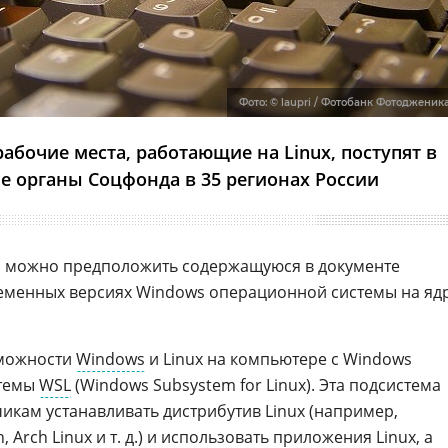
Фото: © laupri / Фотобанк Фотодженик
бочие места, работающие на Linux, поступят в
 органы Соцфонда в 35 регионах России
ки можно предположить содержащуюся в документе
ременных версиях Windows операционной системы на яд
зможности
Windows
и Linux на компьютере с Windows
стемы
WSL
(Windows Subsystem for Linux). Эта подсистема
икам устанавливать дистрибутив Linux (например,
n
,
Arch Linux
и т. д.) и использовать приложения Linux, а