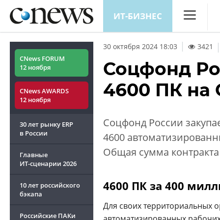
ИТ-БИЗНЕС
CNews
30 октября 2024 18:03
3421
Аналитика
CNews FORUM
Соцфонд Ро
12 ноября
Конференц
4600 ПК на 
CNews AWARDS
Маркет
12 ноября
Техника
Соцфонд России закупае
30 лет рынку ERP
ТВ
в России
4600 автоматизированны
Общая сумма контракта 
Главные
ИТ-сценарии
2026
4600 ПК за 400 мил
10 лет российского
бэкапа
Для своих территориальных о
Российские ПАКи
автоматизированных
рабочих