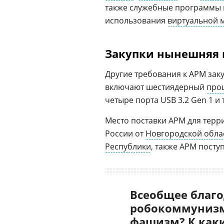
также служебные программы 
использования
виртуальной
Закупки нынешняя 
Другие требования к АРМ за
включают шестиядерный
про
четыре порта USB 3.2 Gen 1 и т
Место поставки АРМ для терр
России от
Новгородской обла
Республики
, также АРМ посту
Всеобщее благо
робокоммунизм
фашизм? К как