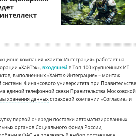
едет
 интеллект
кционе компания «Хайтэк-Интеграция» работает на
орации «ХайТэк»
,
входящей
в Топ-100 крупнейших ИТ-
ектов, выполненных «Хайтэк-Интеграция» – монтаж
й системы
Финансового университета при Правительств
ема единой
телефонной
связи
Правительства Московской
мы хранения данных
страховой компании «Согласие» и
купку первой очереди поставки автоматизированных
льных органов Социального фонда России,
лобами в
ФАС
на предвзятый выбор поставщика.