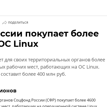
|
ПОДЕЛИТЬСЯ
ссии покупает более
ии
ОС Linux
т для своих территориальных органов более
х рабочих мест, работающих на ОС Linux.
составит более 400 млн руб.
лионов
рганов Соцфонд России (СФР) покупает более 4600
 мест
, работающих на операционной системе Linux.