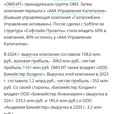
«
ОМЗ-ИТ
» принадлежала группе ОМЗ. Затем
компания перешла к «
ААА Управление Капиталом
»
(бывшая управляющая компания «Газпромбанк -
Управление активами»). После сделки с Softline ее
структура «
Софтлайн Проекты
» стала владеть 60% в
компании, 40% остались у «ААА Управление
Капиталом».
В 2024 г.
выручка компании
составила 108,6 млн
руб.,
валовая прибыль
- 3063 млн руб., чистая
прибыль 1161 млн руб. ОМЗ ИТ также владеет «
ООО
Бимейстер Холдинг
». Выручка этой компании в 2023
г. составила 1,2 млрд руб.,
чистая прибыль
- 552 млн
руб. Со своей стороны, «Биомейстер Холдинг»
владеет ООО «Бимэейстер Инжиниринг» (выручка в
224 г. 233,5 млн руб. и 185,6 млн руб.) и ООО
«Академия Бимэйстер» (выручка в 2203 г, 3,2 млн
руб.).