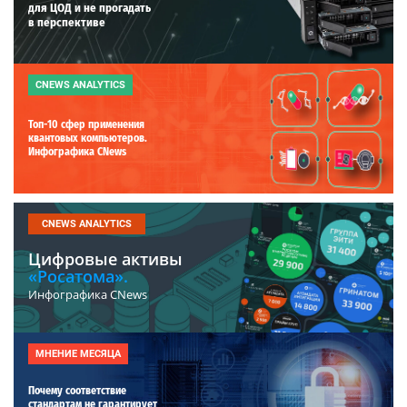
для ЦОД и не прогадать
в перспективе
CNEWS ANALYTICS
Топ-10 сфер применения
квантовых компьютеров.
Инфографика CNews
CNEWS ANALYTICS
Цифровые активы
«Росатома».
Инфографика CNews
МНЕНИЕ МЕСЯЦА
Почему соответствие
стандартам не гарантирует