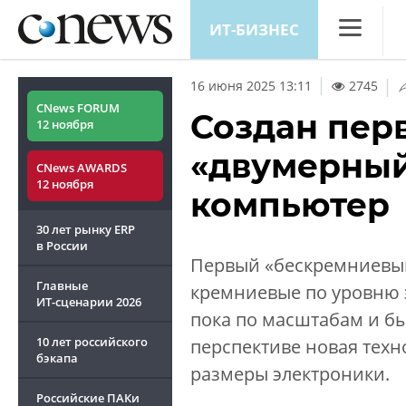
ИТ-БИЗНЕС
CNews
|
16 июня 2025 13:11
2745
Аналитика
CNews FORUM
Создан пер
12 ноября
Конференц
«двумерны
CNews AWARDS
Маркет
12 ноября
компьютер
Техника
30 лет рынку ERP
ТВ
в России
Первый «бескремниевый
Главные
кремниевые по уровню э
ИТ-сценарии
2026
пока по масштабам и б
10 лет российского
перспективе новая тех
бэкапа
размеры электроники.
Российские ПАКи