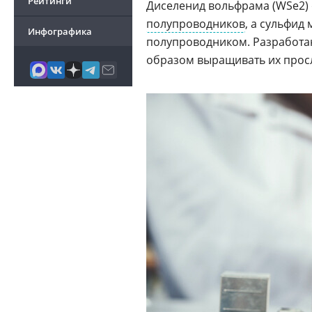
Рейтинги
Диселенид вольфрама (WSe2) 
полупроводников
, а сульфид
Инфографика
полупроводником. Разработ
образом выращивать их просл