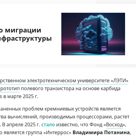
о миграции
нфраструктуры
арственном электротехническом университете «ЛЭТИ»
прототип
полевого транзистора на основе карбида
 в марте 2025 г.
раненных проблем кремниевых устройств является
тва вычислений, производимых процессорами, растет
В апреле 2025 г.
стало
известно, что Фонд «
Восход
»,
 является группа «
Интеррос
»
Владимира Потанина
,