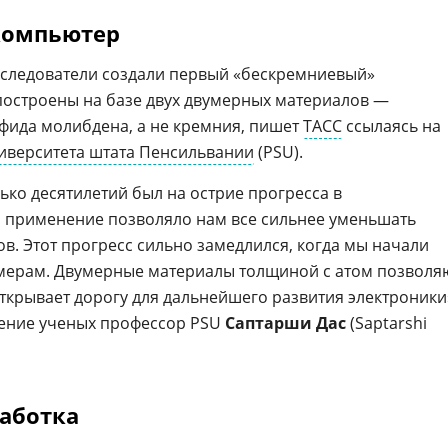
компьютер
следователи создали первый «бескремниевый»
 построены на базе двух двумерных материалов —
фида молибдена, а не кремния, пишет
ТАСС
ссылаясь на
иверситета штата Пенсильвании
(PSU).
ько десятилетий был на острие прогресса в
го применение позволяло нам все сильнее уменьшать
в. Этот прогресс сильно замедлился, когда мы начали
мерам. Двумерные материалы толщиной с атом позволя
открывает дорогу для дальнейшего развития электроники
ение ученых профессор PSU
Саптарши Дас
(Saptarshi
аботка