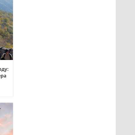
оду:
ера