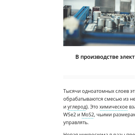
В производстве элек
Тысячи одноатомных слоев эт
обрабатываются смесью из не
и
углерод
). Это
химическое
вз
WSe2 и
MoS2
, чьими размера
управлять.
Новая
микросхема
в разы пр