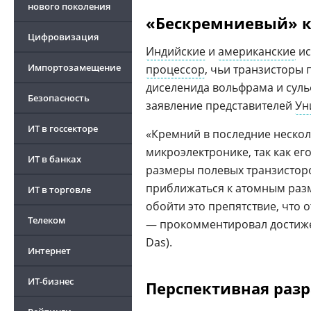
нового поколения
«Бескремниевый» 
Цифровизация
Индийские
и
американские
ис
Импортозамещение
процессор
, чьи транзисторы
диселенида вольфрама и суль
Безопасность
заявление представителей
Ун
ИТ в госсекторе
«Кремний в последние нескол
микроэлектронике, так как е
ИТ в банках
размеры полевых транзисторо
приближаться к атомным раз
ИТ в торговле
обойти это препятствие, что 
Телеком
— прокомментировал достиж
Das).
Интернет
ИТ-бизнес
Перспективная разр