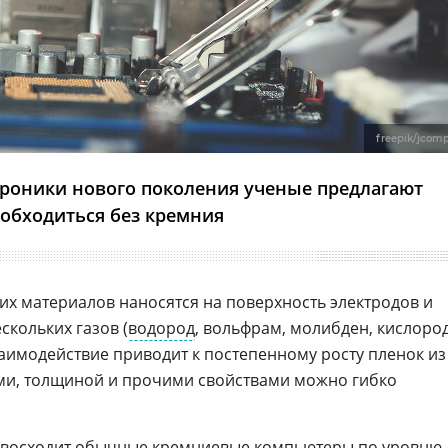
freepik/jcom
троники нового поколения ученые предлагают
обходиться без кремния
их материалов наносятся на поверхность электродов и
скольких газов (
водород
, вольфрам, молибден, кислоро
аимодействие приводит к постепенному росту пленок из
ми, толщиной и прочими свойствами можно гибко
евосходит обычные
кремниевые
компьютеры
по уровню