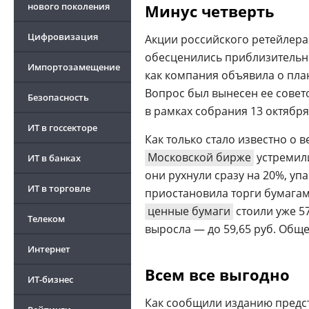
нового поколения
Минус четверть
Цифровизация
Акции российского ретейлера 
обесценились приблизительно
Импортозамещение
как компания объявила о пла
Вопрос был вынесен ее совет
Безопасность
в рамках собрания 13 октября 
ИТ в госсекторе
Как только стало известно о 
Московской бирже
устремили
ИТ в банках
они рухнули сразу на 20%, упа
ИТ в торговле
приостановила торги бумагами
ценные бумаги
стоили уже 57
Телеком
выросла — до 59,65 руб. Обще
Интернет
Всем все выгодно
ИТ-бизнес
Как сообщили изданию предст