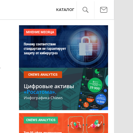
КАТАЛОГ
МНЕНИЕ МЕСЯЦА
Почему соответствие
стандартам не гарантирует
защиту от киберугроз
о
CNEWS ANALYTICS
Цифровые активы
«Росатома».
Инфографика CNews
CNEWS ANALYTICS