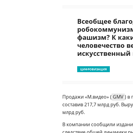
Всеобщее благо
робокоммунизм
фашизм? К как
человечество в
искусственный
ЦИФРОВИЗАЦИЯ
Продажи «М.видео» (
GMV
) в
составив 217,7 млрд руб. Выру
млрд руб.
В компании сообщили изданию,
следствие общей динамики р