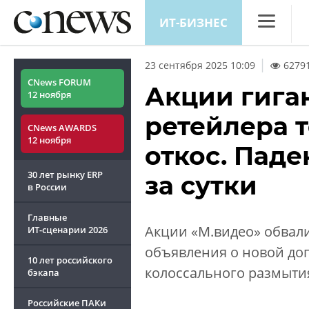
ИТ-БИЗНЕС
CNews
23 сентября 2025 10:09
6279
Аналитика
CNews FORUM
Акции гига
12 ноября
Конференц
ретейлера 
CNews AWARDS
Маркет
12 ноября
откос. Паде
Техника
30 лет рынку ERP
за сутки
ТВ
в России
Главные
Акции «М.видео» обвали
ИТ-сценарии
2026
объявления о новой до
10 лет российского
колоссального размытия
бэкапа
Российские ПАКи