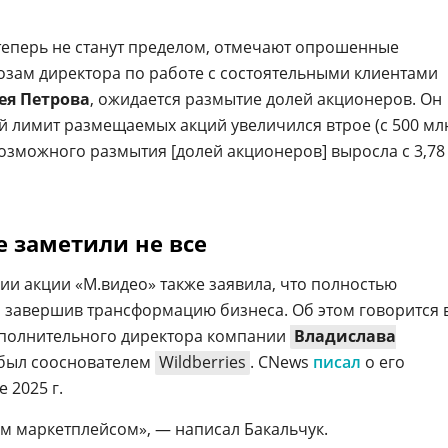
теперь не станут пределом, отмечают опрошенные
озам директора по работе с состоятельными клиентами
ея Петров
а
, ожидается размытие долей акционеров. Он
ый лимит размещаемых акций увеличился втрое (с 500 мл
ь возможного размытия [долей акционеров] выросла с 3,78
 заметили не все
ии акции «М.видео» также заявила, что полностью
, завершив трансформацию бизнеса. Об этом говорится 
полнительного директора компании
Владислава
 был сооснователем
Wildberries
. CNews
писал
о его
 2025 г.
м маркетплейсом», — написал Бакальчук.