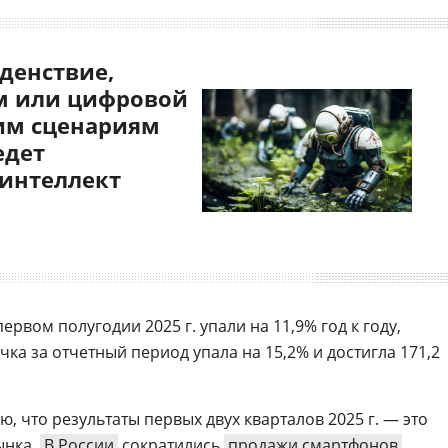
денствие,
 или цифровой
им сценариям
едет
 интеллект
 первом полугодии 2025 г. упали на 11,9% год к году,
чка за отчетный период упала на 15,2% и достигла 171,2
 что результаты первых двух кварталов 2025 г. — это
ынка.
В России
сократились
продажи смартфонов
,