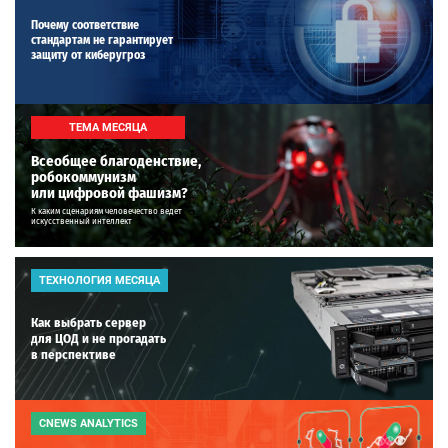
Почему соответствие
стандартам не гарантирует
защиту от киберугроз
ТЕМА МЕСЯЦА
Всеобщее благоденствие,
робокоммунизм
или цифровой фашизм?
К каким сценариям человечество ведет
искусственный интеллект
ТЕХНОЛОГИЯ МЕСЯЦА
Как выбрать сервер
для ЦОД и не прогадать
в перспективе
CNEWS ANALYTICS