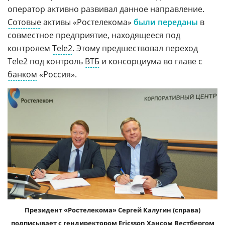
оператор активно развивал данное направление.
Сотовые
активы «Ростелекома»
были переданы
в
совместное предприятие, находящееся под
контролем
Tele2
. Этому предшествовал переход
Tele2 под контроль
ВТБ
и консорциума во главе с
банком
«Россия».
Президент «Ростелекома» Сергей Калугин (справа)
подписывает с гендиректором
Ericsson
Хансом Вестбергом