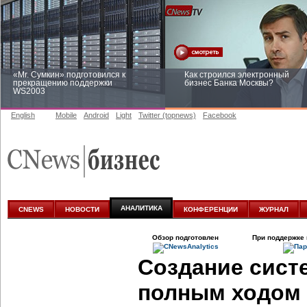
«Mr. Сумкин» подготовился к
Как строился электронный
прекращению поддержки
бизнес Банка Москвы?
WS2003
English
Mobile
Android
Light
Twitter (topnews)
Facebook
Заоблачная оптимизация: как
Рейтинг CNewsInfrastructure 20
Faberlic изменил подход к
приглашаем участвовать
аналитике
АНАЛИТИКА
CNEWS
НОВОСТИ
КОНФЕРЕНЦИИ
ЖУРНАЛ
Обзор подготовлен
При поддержке 
Создание сист
полным ходом