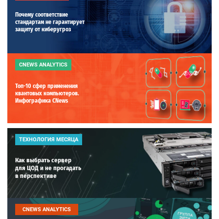
Почему соответствие
стандартам не гарантирует
защиту от киберугроз
CNEWS ANALYTICS
Топ-10 сфер применения
квантовых компьютеров.
Инфографика CNews
ТЕХНОЛОГИЯ МЕСЯЦА
Как выбрать сервер
для ЦОД и не прогадать
в перспективе
CNEWS ANALYTICS