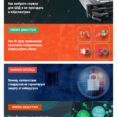
Как выбрать сервер
для ЦОД и не прогадать
в перспективе
CNEWS ANALYTICS
Топ-10 сфер применения
квантовых компьютеров.
Инфографика CNews
МНЕНИЕ МЕСЯЦА
Почему соответствие
стандартам не гарантирует
защиту от киберугроз
CNEWS ANALYTICS