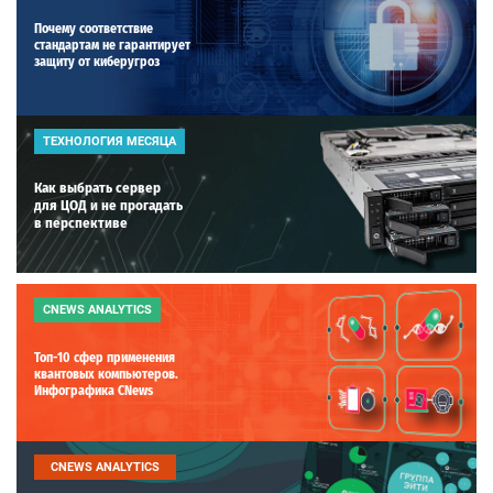
Почему соответствие
стандартам не гарантирует
защиту от киберугроз
ТЕХНОЛОГИЯ МЕСЯЦА
Как выбрать сервер
для ЦОД и не прогадать
в перспективе
CNEWS ANALYTICS
Топ-10 сфер применения
квантовых компьютеров.
Инфографика CNews
CNEWS ANALYTICS